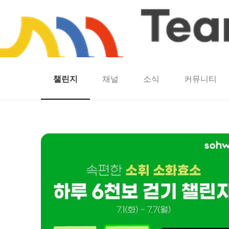
챌린지
채널
소식
커뮤니티
홈
팀워크
동네산책
런마일
모두의챌린지
캐시로또
보험
캐시딜