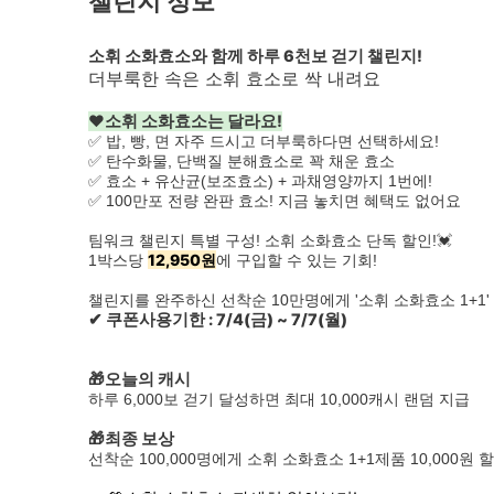
챌린지 정보
소휘 소화효소와 함께 하루 6천보 걷기 챌린지!
더부룩한 속은 소휘 효소로 싹 내려요
❤소휘 소화효소는 달라요!
✅ 밥, 빵, 면 자주 드시고 더부룩하다면 선택하세요!
✅ 탄수화물, 단백질 분해효소로 꽉 채운 효소
✅ 효소 + 유산균(보조효소) + 과채영양까지 1번에!
✅ 100만포 전량 완판 효소! 지금 놓치면 혜택도 없어요
팀워크 챌린지 특별 구성! 소휘 소화효소 단독 할인!💓
12,950원
1박스당
에 구입할 수 있는 기회!
챌린지를 완주하신 선착순 10만명에게 '소휘 소화효소 1+1'
✔ 쿠폰사용기한 : 7/4(금) ~ 7/7(월)
🎁오늘의 캐시
하루 6,000보 걷기 달성하면 최대 10,000캐시 랜덤 지급
🎁최종 보상
선착순 100,000명에게 소휘 소화효소 1+1제품 10,000원