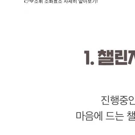
👉💚소휘 소화효소 자세히 알아보기!