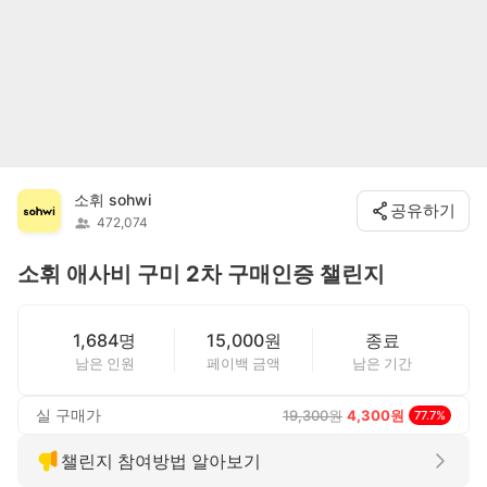
소휘 sohwi
공유하기
472,074
소휘 애사비 구미 2차 구매인증 챌린지
1,684명
15,000원
종료
남은 인원
페이백 금액
남은 기간
실 구매가
19,300
원
4,300
원
77.7
%
챌린지 참여방법 알아보기