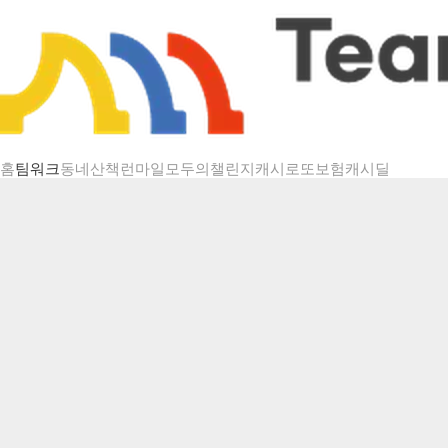
챌린지 상세
홈
팀워크
동네산책
런마일
모두의챌린지
캐시로또
보험
캐시딜