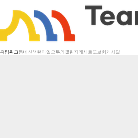
챌린지 상세
홈
팀워크
동네산책
런마일
모두의챌린지
캐시로또
보험
캐시딜