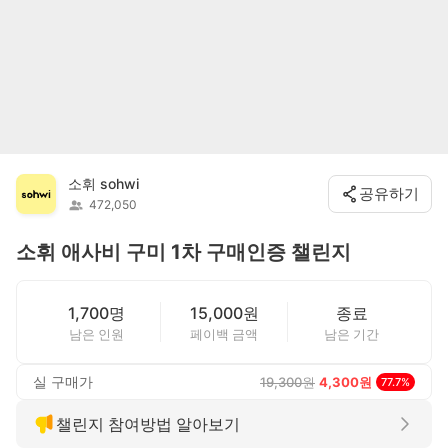
소휘 sohwi
공유하기
472,050
소휘 애사비 구미 1차 구매인증 챌린지
1,700명
15,000원
종료
남은 인원
페이백 금액
남은 기간
실 구매가
19,300
원
4,300
원
77.7
%
챌린지 참여방법 알아보기