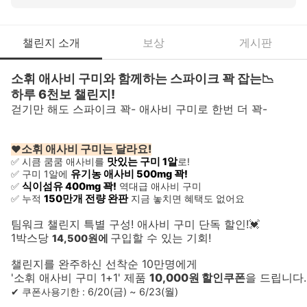
챌린지 소개
보상
게시판
소휘 애사비 구미와 함께하는 스파이크 꽉 잡는📉 
하루 6천보 챌린지! 
걷기만 해도 스파이크 꽉- 애사비 구미로 한번 더 꽉-
소휘 애사비 구미는 달라요!
❤
✅ 시큼 쿰쿰 애사비를 
맛있는 구미 1알
로! 
✅ 구미 1알에 
유기농 애사비 500mg 꽉!
✅ 
식이섬유 400mg 꽉!
 역대급 애사비 구미
✅ 누적 
150만개 전량 완판
 지금 놓치면 혜택도 없어요
팀워크 챌린지 특별 구성! 애사비 구미 단독 할인!💓 
1박스당 
구입할 수 있는 기회!
14,500원에
챌린지를 완주하신 선착순 10만명에게 
'소휘 애사비 구미 1+1' 제품 
10,000원 할인쿠폰
을 드립니다. 
✔ 쿠폰사용기한 : 
6/20(금) ~ 6/23(월)