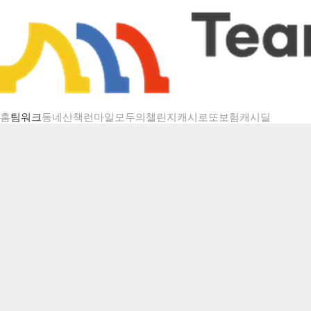
챌린지 상세
홈
팀워크
동네산책
런마일
모두의챌린지
캐시로또
보험
캐시딜