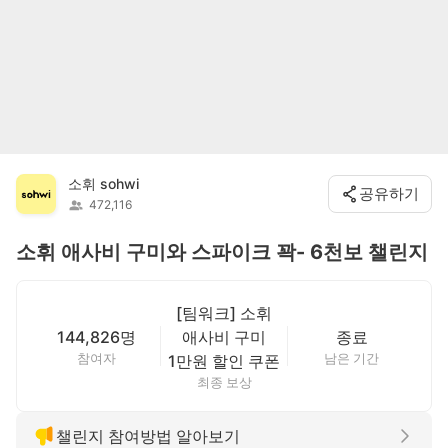
소휘 sohwi
공유하기
472,116
소휘 애사비 구미와 스파이크 꽉- 6천보 챌린지
[팀워크] 소휘
144,826명
애사비 구미
종료
참여자
남은 기간
1만원 할인 쿠폰
최종 보상
챌린지 참여방법 알아보기