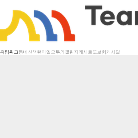
챌린지 상세
홈
팀워크
동네산책
런마일
모두의챌린지
캐시로또
보험
캐시딜