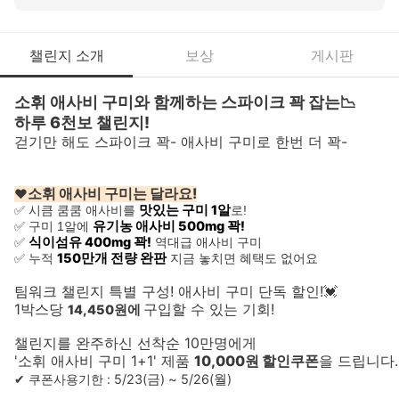
챌린지 소개
보상
게시판
소휘 애사비 구미와 함께하는 스파이크 꽉 잡는📉 
하루 6천보 챌린지! 
걷기만 해도 스파이크 꽉- 애사비 구미로 한번 더 꽉-
소휘 애사비 구미는 달라요!
❤
맛있는 구미 1알
✅ 시큼 쿰쿰 애사비를 
로! 
유기농 애사비 500mg 꽉!
✅ 구미 1알에 
식이섬유 400mg 꽉!
✅ 
 역대급 애사비 구미
150만개 전량 완판
✅ 누적 
 지금 놓치면 혜택도 없어요
팀워크 챌린지 특별 구성! 애사비 구미 단독 할인!💓 
1박스당 
구입할 수 있는 기회!
14,450원에
챌린지를 완주하신 선착순 10만명에게 
'소휘 애사비 구미 1+1' 제품 
10,000원 할인쿠폰
을 드립니다. 
✔ 쿠폰사용기한 : 
5/23(금) ~ 5/26(월)