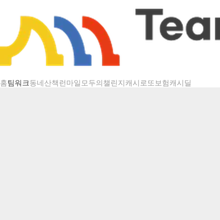
챌린지 상세
홈
팀워크
동네산책
런마일
모두의챌린지
캐시로또
보험
캐시딜