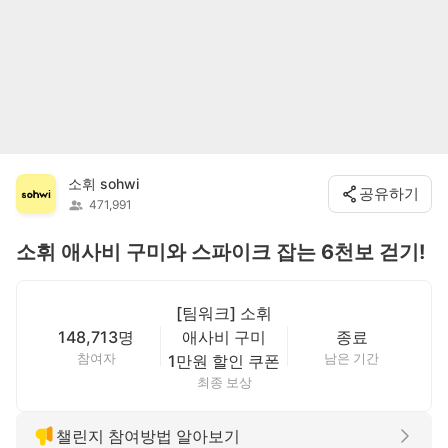
소휘 sohwi
공유하기
471,991
소휘 애사비 구미와 스파이크 잡는 6천보 걷기!
[팀워크] 소휘
148,713명
애사비 구미
종료
참여자
남은 기간
1만원 할인 쿠폰
최종 보상
챌린지 참여방법 알아보기