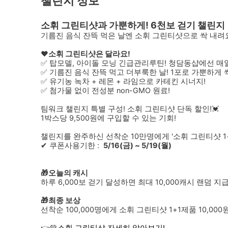
챌린지 정보
소휘 그린티샷과 가뿐하게! 6천보 걷기 챌린지
기름진 음식 잔뜩 먹은 날엔 소휘 그린티샷으로 싹 내려
❤소휘 그린티샷은 달라요!
✅ 탑모델, 아이돌 모닝 긴급관리루틴! 청담동샵에선 매
✅ 기름진 음식 잔뜩 먹고 더부룩한 날! 1포로 가뿐하게 
✅ 유기농 녹차 + 레몬 + 라임으로 카테킨 시너지!
✅ 첨가물 없이 전성분 non-GMO 원료!
팀워크 챌린지 특별 구성! 소휘 그린티샷 단독 할인!💓
1박스당 9,500원에 구입할 수 있는 기회!
챌린지를 완주하신 선착순 10만명에게 '소휘 그린티샷 1+
✔ 쿠폰사용기한 :
5/16(금) ~ 5/19(월)
🎁오늘의 캐시
하루 6,000보 걷기 달성하면 최대 10,000캐시 랜덤 지
🎁최종 보상
선착순 100,000명에게 소휘 그린티샷 1+1제품 10,00