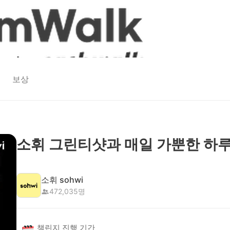
보상
소휘 그린티샷과 매일 가뿐한 하루
소휘 sohwi
472,035
명
챌린지 진행 기간