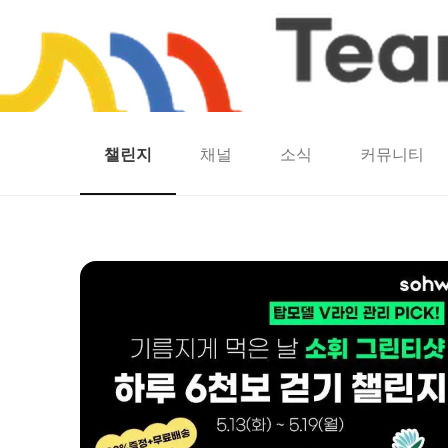
챌린지
채널
소식
커뮤니티
홈
팀워크
동네산책
런마일
모두의챌린지
캐시로또
보험
캐시딜