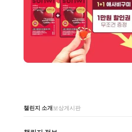
챌린지 소개
보상
게시판