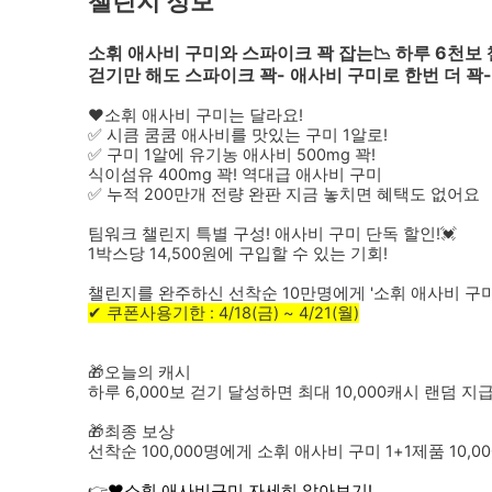
챌린지 정보
소휘 애사비 구미와 스파이크 꽉 잡는📉 하루 6천보
걷기만 해도 스파이크 꽉- 애사비 구미로 한번 더 꽉-
❤소휘 애사비 구미는 달라요!
✅ 시큼 쿰쿰 애사비를 맛있는 구미 1알로!
✅ 구미 1알에 유기농 애사비 500mg 꽉!
식이섬유 400mg 꽉! 역대급 애사비 구미
✅ 누적 200만개 전량 완판 지금 놓치면 혜택도 없어요
팀워크 챌린지 특별 구성! 애사비 구미 단독 할인!💓
1박스당 14,500원에 구입할 수 있는 기회!
챌린지를 완주하신 선착순 10만명에게 '소휘 애사비 구미 
✔ 쿠폰사용기한 : 4/18(금) ~ 4/21(월)
🎁오늘의 캐시
하루 6,000보 걷기 달성하면 최대 10,000캐시 랜덤 지
🎁최종 보상
선착순 100,000명에게 소휘 애사비 구미 1+1제품 10,
👉
❤소휘 애사비구미 자세히 알아보기!