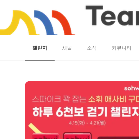
챌린지
채널
소식
커뮤니티
홈
팀워크
동네산책
런마일
모두의챌린지
캐시로또
보험
캐시딜