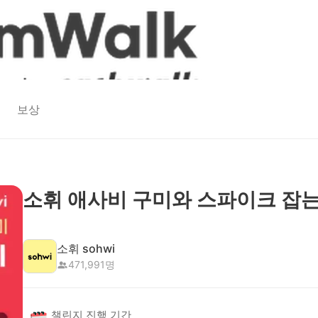
보상
소휘 애사비 구미와 스파이크 잡는
소휘 sohwi
471,991
명
챌린지 진행 기간