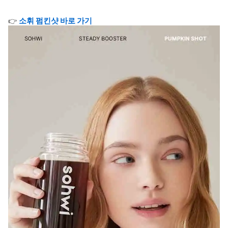
소휘 펌킨샷 바로 가기
👉