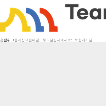
챌린지 상세
홈
팀워크
동네산책
런마일
모두의챌린지
캐시로또
보험
캐시딜