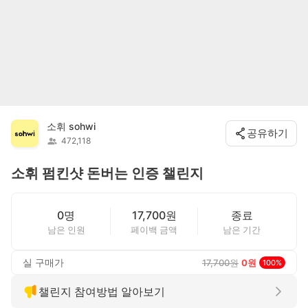
소휘 sohwi
공유하기
472,118
소휘 펌킨샷 돈버는 인증 챌린지
0명
17,700원
종료
남은 인원
페이백 금액
남은 기간
실 구매가
17,700
원
0
원
100
%
챌린지 참여방법 알아보기