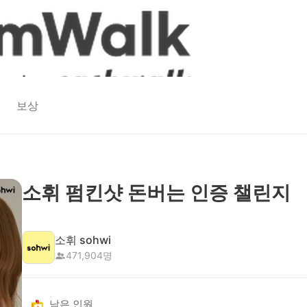
보상
소휘 펌킨샷 돈버는 인증 챌린지
소휘 sohwi
471,904
명
남은 인원