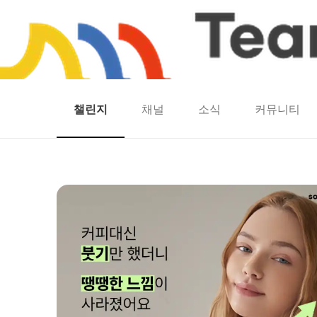
챌린지
채널
소식
커뮤니티
홈
팀워크
동네산책
런마일
모두의챌린지
캐시로또
보험
캐시딜