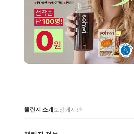
챌린지 소개
보상
게시판