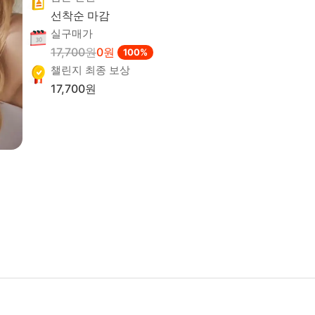
선착순 마감
실구매가
0
원
17,700
원
100
%
챌린지 최종 보상
17,700
원