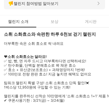
챌린지 참여방법 알아보기
챌린지 소개
보상
게시판
소휘 소화효소와 속편한 하루 6천보 걷기 챌린지
더부룩한 속은 소휘 효소로 싹 내려요
❤소휘 소화효소는 달라요!
✅ 밥, 빵, 면 자주 드시고 더부룩하다면 선택하세요!
✅ 탄수화물, 단백질 분해효소로 꽉 채운 효소
✅ 효소 + 유산균(보조효소) + 과채영양까지 1번에!
✅ 100만포 전량 완판 효소! 지금 놓치면 혜택도 없어요
팀워크 챌린지 특별 구성! 소휘 소화효소 단독 할인!💓 
1박스당 12,950원에 구입할 수 있는 기회!
챌린지를 완주하신 선착순 10만명에게 '소휘 소화효소 1+1' 제품 10
✔ 쿠폰사용기한 : 3/21(금) ~ 3/24(월)