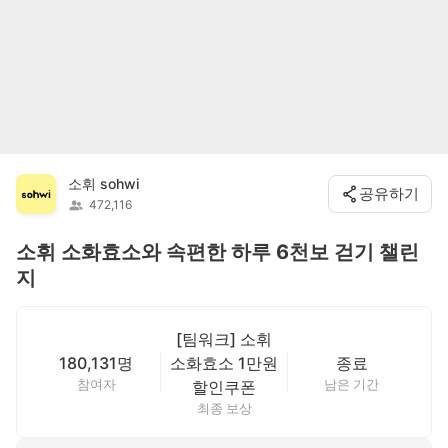
소휘 sohwi
공유하기
472,116
소휘 소화효소와 속편한 하루 6천보 걷기 챌린
지
[팀워크] 소휘
180,131명
소화효소 1만원
종료
참여자
남은 기간
할인쿠폰
최종 보상