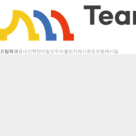
챌린지 상세
홈
팀워크
동네산책
런마일
모두의챌린지
캐시로또
보험
캐시딜