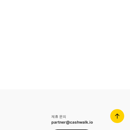
제휴 문의
partner@cashwalk.io