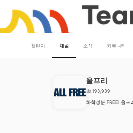
챌린지
채널
소식
커뮤니티
홈
팀워크
동네산책
런마일
모두의챌린지
캐시로또
보험
캐시딜
올프리
193,939
화학성분 FREE! 올프