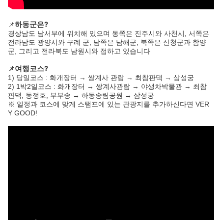
하동군은?
📌
경상남도 남서부에 위치해 있으며 동쪽은 진주시와 사천시, 서쪽은
전라남도 광양시와 구례 군, 남쪽은 남해군, 북쪽은 산청군과 함양
군, 그리고 전라북도 남원시와 접하고 있습니다
📌
여행코스?
1) 당일코스 : 화개장터 → 쌍계사 관람 → 최참판댁 → 삼성궁
2) 1박2일코스 : 화개장터 → 쌍계사관람 → 야생차박물관 → 최참
판댁, 동정호, 부부송 → 하동송림공원 → 삼성궁
※ 일정과 코스에 맞게 스탬프에 있는 관광지를 추가하신다면 VER
Y GOOD!