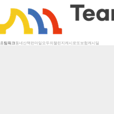
챌린지 상세
홈
팀워크
동네산책
런마일
모두의챌린지
캐시로또
보험
캐시딜