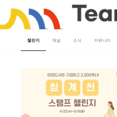
챌린지
채널
소식
커뮤니티
홈
팀워크
동네산책
런마일
모두의챌린지
캐시로또
보험
캐시딜