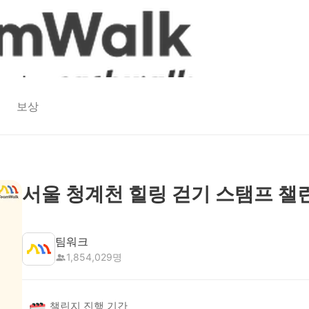
보상
서울 청계천 힐링 걷기 스탬프 챌
팀워크
1,854,029
명
챌린지 진행 기간