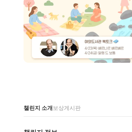
챌린지 소개
보상
게시판