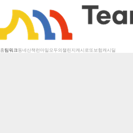
챌린지 상세
홈
팀워크
동네산책
런마일
모두의챌린지
캐시로또
보험
캐시딜