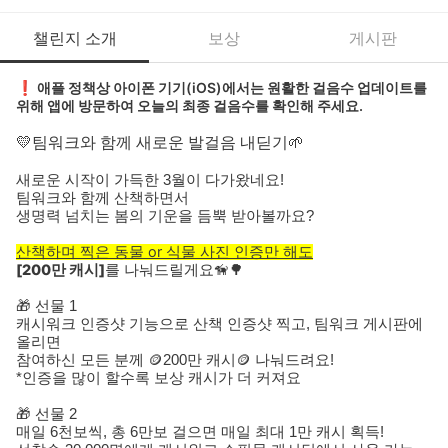
챌린지 소개
보상
게시판
애플 정책상 아이폰 기기(iOS)에서는 원활한 걸음수 업데이트를
❗
위해 앱에 방문하여 오늘의 최종 걸음수를 확인해 주세요.
💛팀워크와 함께 새로운 발걸음 내딛기🌱
새로운 시작이 가득한 3월이 다가왔네요!
팀워크와 함께 산책하면서
생명력 넘치는 봄의 기운을 듬뿍 받아볼까요?
산책하며 찍은 동물 or 식물 사진 인증만 해도
[200만 캐시]
를 나눠드릴게요🦮🌳
🎁 선물 1
캐시워크 인증샷 기능
으로 산책 인증샷 찍고, 팀워크 게시판에
올리면
참여하신 모든 분께 🪙
200만 캐시
🪙 나눠드려요!
*인증을 많이 할수록 보상 캐시가 더 커져요
🎁 선물 2
매일 6천보씩, 총 6만보 걸으면
매일 최대 1만 캐시
획득!