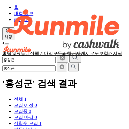
홈
대회 정보
커뮤니티
채팅
홈
팀워크
동네산책
런마일
모두의챌린지
캐시로또
보험
캐시딜
'홍성군' 검색 결과
전체
1
모집 예정
0
모집중
0
모집 마감
0
선착순 모집
1