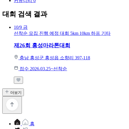
커뮤니티
0
대회 검색 결과
10/9
금
선착순 모집
진행 예정 대회
5km
10km
하프
기타
제26회 홍성마라톤대회
충남 홍성군 홍성읍 소향리 397-118
접수 2026.03.25~선착순
더보기
홈