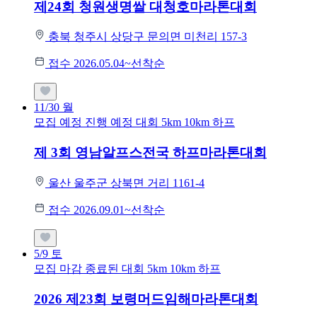
제24회 청원생명쌀 대청호마라톤대회
충북 청주시 상당구 문의면 미천리 157-3
접수 2026.05.04~선착순
11/30
월
모집 예정
진행 예정 대회
5km
10km
하프
제 3회 영남알프스전국 하프마라톤대회
울산 울주군 상북면 거리 1161-4
접수 2026.09.01~선착순
5/9
토
모집 마감
종료된 대회
5km
10km
하프
2026 제23회 보령머드임해마라톤대회