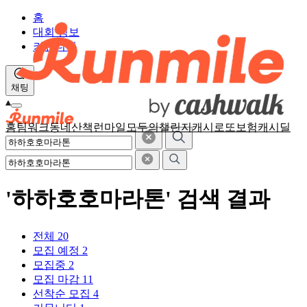
홈
대회 정보
커뮤니티
채팅
홈
팀워크
동네산책
런마일
모두의챌린지
캐시로또
보험
캐시딜
'하하호호마라톤' 검색 결과
전체
20
모집 예정
2
모집중
2
모집 마감
11
선착순 모집
4