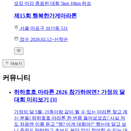
모집 마감
종료된 대회
5km
10km
하프
제15회 행복한가게마라톤
서울 마포구 성산동 531
접수 2026.02.12~선착순
더보기
커뮤니티
하하호호 마라톤 2026 참가하려면? 가정의 달
대회 미리보기
[3]
가정의 달 5월, 가족이랑 같이 뛸 수 있는 마라톤 찾고 계
신 분들! 하하호호 마라톤 한 번쯤 들어보셨죠? 사실 저
도 처음엔 이름 듣고 "엥? 이게 대회야?" 했는데 알고 보
니 주최도 탄탄하고 초보도 부담 없이 참여할 수 있는 대