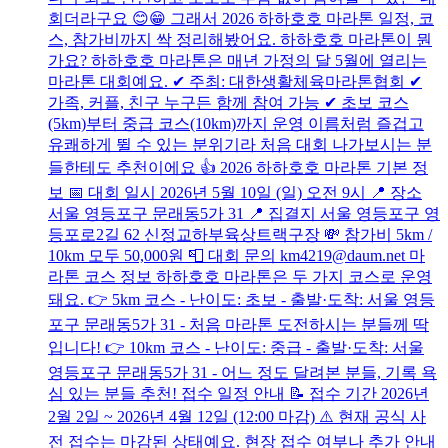
회더라구요 😊😁 그래서 2026 하하호호 마라톤 일정, 코
스, 참가비까지 싹 정리해봤어요. 하하호호 마라톤이 뭔
가요? 하하호호 마라톤은 매년 가정의 달 5월에 열리는
마라톤 대회예요. ✔ 주최: 대한생활체육마라톤협회 ✔
가족, 커플, 친구 누구든 함께 참여 가능 ✔ 초보 코스
(5km)부터 중급 코스(10km)까지 운영 이름처럼 즐겁고
유쾌하게 뛸 수 있는 분위기라 처음 대회 나가보시는 분
들한테도 추천이에요 👍 2026 하하호호 마라톤 기본 정
보 📅 대회 일시 2026년 5월 10일 (일) 오전 9시 📍 장소
서울 영등포구 문래동5가 31 📍 집결지 서울 영등포구 영
등포로2길 62 신정교하부육상트랙구장 💸 참가비 5km /
10km 모두 50,000원 📮 대회 문의 km4219@daum.net 마
라톤 코스 정보 하하호호 마라톤은 두 가지 코스로 운영
돼요. 👉 5km 코스 - 난이도: 초보 - 출발·도착: 서울 영등
포구 문래동5가 31 - 처음 마라톤 도전하시는 분들께 딱
입니다! 👉 10km 코스 - 난이도: 중급 - 출발·도착: 서울
영등포구 문래동5가 31 - 어느 정도 달려본 분들, 기록 욕
심 있는 분들 추천! 접수 일정 안내 📝 접수 기간 2026년
2월 2일 ~ 2026년 4월 12일 (12:00 마감) ⚠️ 현재 공식 사
전 접수는 마감된 상태예요. 현장 접수 여부나 추가 안내