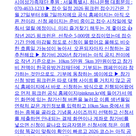
시여성가족재단 후원 : 서울특별시, 하나은행 대회문의 :
070-4633-1233 ▶ 접수 일정 2026 핑크런 접수기간은 7
월 27일부터 8월 7일까지예요 공식 홈페이지는 아직 오
픈 전이라 신청 페이지는 준비 중이고 접수 시작일에 맞
춰서 열릴 예정이니 미리 즐겨찾기 해두는 게 좋아요 👍
작년 2025 핑크런은 선착순 5,000명 모집이었는데 접수
기간 안에 마감될 정도로 신청이 몰렸어요 올해도 비슷
한 흐름일 가능성이 높아서 오픈되자마자 신청하는 걸
추천해요 ▶ 참가비 2026년 참가비는 아직 공지 전이에
요 작년 기준으로는 10km 5만원 5km 3만원이었고 참가
비 전액이 한국유방건강재단에 기부되는 캠페인이라 참
가하는 것만으로도 기부에 동참하는 셈이에요 ▶ 참가
신청 방법 핑크런은 따로 대행 사이트를 거치지 않고 공
식 홈페이지에서 바로 신청하는 방식으로 진행되어왔어
요 먼저 핑크런 공식 홈페이지(pinkrun.kr)에 들어가서 메
인 화면에 있는 참가신청 버튼을 눌러요 이름 생년월일
연락처 같은 개인정보를 입력하고 10km 5km 중에서 원
하는 종목을 골라요 기념품 사이즈까지 선택하고 신청서
를 제출하면 안내되는 결제 화면이나 계좌로 참가비를
넣으면 신청이 끝나요 입금자명은 신청서에 적은 이름
이랑 똑같이 맞춰야 확인이 빠르고 2026 코스는 아직 공