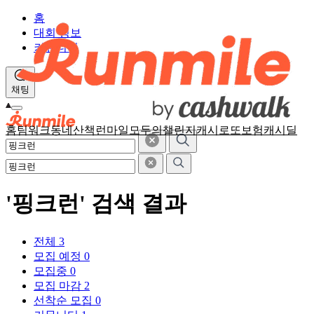
홈
대회 정보
커뮤니티
채팅
홈
팀워크
동네산책
런마일
모두의챌린지
캐시로또
보험
캐시딜
'핑크런' 검색 결과
전체
3
모집 예정
0
모집중
0
모집 마감
2
선착순 모집
0