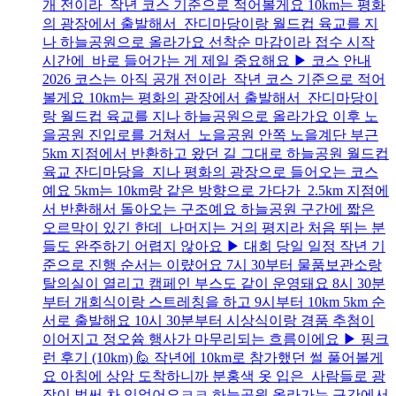
개 전이라 작년 코스 기준으로 적어볼게요 10km는 평화
의 광장에서 출발해서 잔디마당이랑 월드컵 육교를 지
나 하늘공원으로 올라가요 선착순 마감이라 접수 시작
시간에 바로 들어가는 게 제일 중요해요 ▶ 코스 안내
2026 코스는 아직 공개 전이라 작년 코스 기준으로 적어
볼게요 10km는 평화의 광장에서 출발해서 잔디마당이
랑 월드컵 육교를 지나 하늘공원으로 올라가요 이후 노
을공원 진입로를 거쳐서 노을공원 안쪽 노을계단 부근
5km 지점에서 반환하고 왔던 길 그대로 하늘공원 월드컵
육교 잔디마당을 지나 평화의 광장으로 들어오는 코스
예요 5km는 10km랑 같은 방향으로 가다가 2.5km 지점에
서 반환해서 돌아오는 구조예요 하늘공원 구간에 짧은
오르막이 있긴 한데 나머지는 거의 평지라 처음 뛰는 분
들도 완주하기 어렵지 않아요 ▶ 대회 당일 일정 작년 기
준으로 진행 순서는 이럈어요 7시 30부터 물품보관소랑
탈의실이 열리고 캠페인 부스도 같이 운영돼요 8시 30분
부터 개회식이랑 스트레칭을 하고 9시부터 10km 5km 순
서로 출발해요 10시 30분부터 시상식이랑 경품 추첨이
이어지고 정오쓤 행사가 마무리되는 흐름이에요 ▶ 핑크
런 후기 (10km) 🙋 작년에 10km로 참가했던 썰 풀어볼게
요 아침에 상암 도착하니까 분홍색 옷 입은 사람들로 광
장이 벌써 차 있었어요ㅋㅋ 하늘공원 올라가는 구간에서