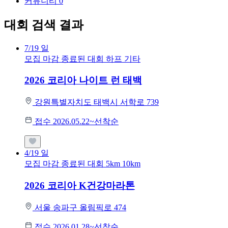
커뮤니티
0
대회 검색 결과
7/19
일
모집 마감
종료된 대회
하프
기타
2026 코리아 나이트 런 태백
강원특별자치도 태백시 서학로 739
접수 2026.05.22~선착순
4/19
일
모집 마감
종료된 대회
5km
10km
2026 코리아 K건강마라톤
서울 송파구 올림픽로 474
접수 2026.01.28~선착순