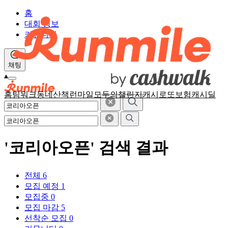
홈
대회 정보
커뮤니티
채팅
홈
팀워크
동네산책
런마일
모두의챌린지
캐시로또
보험
캐시딜
'코리아오픈' 검색 결과
전체
6
모집 예정
1
모집중
0
모집 마감
5
선착순 모집
0