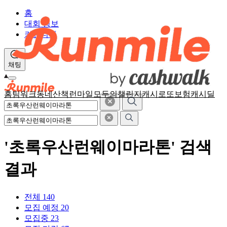
홈
대회 정보
커뮤니티
채팅
홈
팀워크
동네산책
런마일
모두의챌린지
캐시로또
보험
캐시딜
'초록우산런웨이마라톤' 검색
결과
전체
140
모집 예정
20
모집중
23