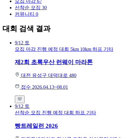
모집 마감
67
선착순 모집
30
커뮤니티
0
대회 검색 결과
9/12
토
모집 마감
진행 예정 대회
5km
10km
하프
기타
제2회 초록우산 런웨이 마라톤
대전 유성구 대덕대로 480
접수 2026.04.13~08.01
9/12
토
선착순 모집
진행 예정 대회
하프
기타
빵트레일런 2026