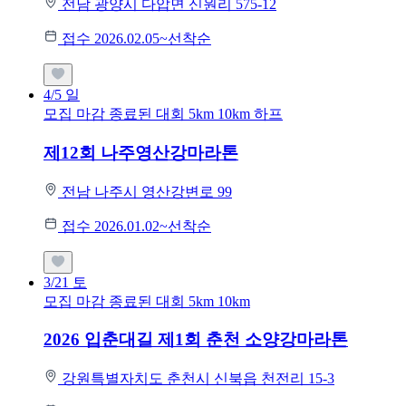
전남 광양시 다압면 신원리 575-12
접수 2026.02.05~선착순
4/5
일
모집 마감
종료된 대회
5km
10km
하프
제12회 나주영산강마라톤
전남 나주시 영산강변로 99
접수 2026.01.02~선착순
3/21
토
모집 마감
종료된 대회
5km
10km
2026 입춘대길 제1회 춘천 소양강마라톤
강원특별자치도 춘천시 신북읍 천전리 15-3