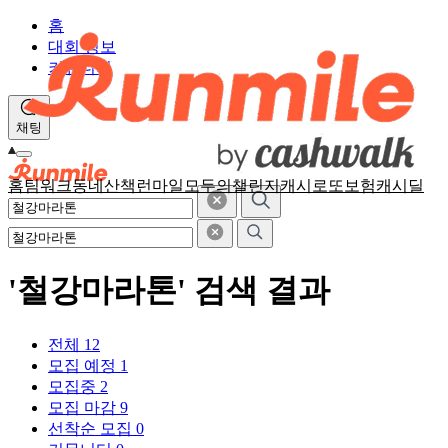
홈
대회 정보
커뮤니티
채팅
홈
팀워크
동네산책
런마일
모두의챌린지
캐시로또
보험
캐시딜
'철강마라톤' 검색 결과
전체
12
모집 예정
1
모집중
2
모집 마감
9
선착순 모집
0