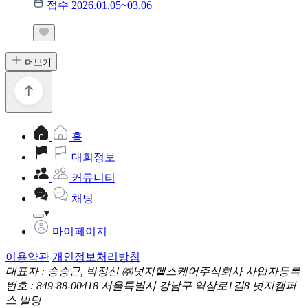
접수 2026.01.05~03.06
더보기
홈
대회정보
커뮤니티
채팅
마이페이지
이용약관
개인정보처리방침
대표자 : 송승근, 박정신
㈜넛지헬스케어주식회사
사업자등록
번호 : 849-88-00418
서울특별시 강남구 역삼로1길8 넛지캠퍼
스 빌딩