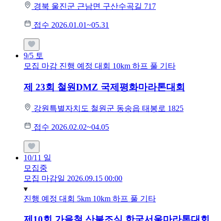
경북 울진군 근남면 구산수곡길 717
접수 2026.01.01~05.31
9/5
토
모집 마감
진행 예정 대회
10km
하프
풀
기타
제 23회 철원DMZ 국제평화마라톤대회
강원특별자치도 철원군 동송읍 태봉로 1825
접수 2026.02.02~04.05
10/11
일
모집중
모집 마감일 2026.09.15 00:00
진행 예정 대회
5km
10km
하프
풀
기타
제10회 가을철 산불조심 한국서울마라톤대회