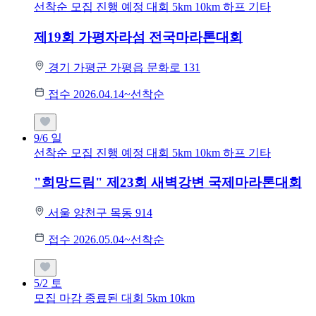
선착순 모집
진행 예정 대회
5km
10km
하프
기타
제19회 가평자라섬 전국마라톤대회
경기 가평군 가평읍 문화로 131
접수 2026.04.14~선착순
9/6
일
선착순 모집
진행 예정 대회
5km
10km
하프
기타
"희망드림" 제23회 새벽강변 국제마라톤대회
서울 양천구 목동 914
접수 2026.05.04~선착순
5/2
토
모집 마감
종료된 대회
5km
10km