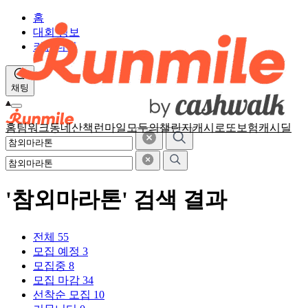
홈
대회 정보
커뮤니티
채팅
홈
팀워크
동네산책
런마일
모두의챌린지
캐시로또
보험
캐시딜
'참외마라톤' 검색 결과
전체
55
모집 예정
3
모집중
8
모집 마감
34
선착순 모집
10