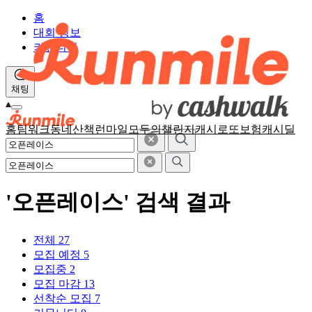
홈
대회 정보
커뮤니티
채팅
홈
팀워크
동네산책
런마일
모두의챌린지
캐시로또
보험
캐시딜
'오픈레이스' 검색 결과
전체
27
모집 예정
5
모집중
2
모집 마감
13
선착순 모집
7