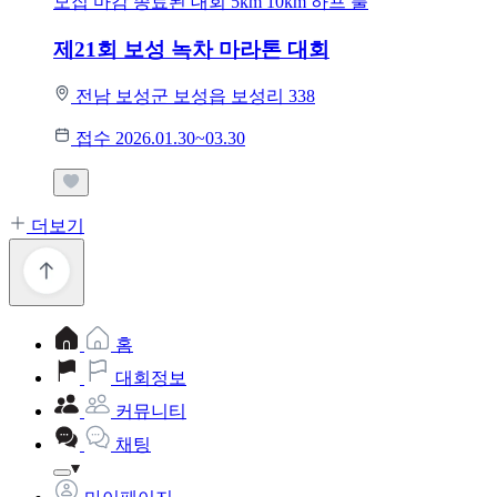
모집 마감
종료된 대회
5km
10km
하프
풀
제21회 보성 녹차 마라톤 대회
전남 보성군 보성읍 보성리 338
접수 2026.01.30~03.30
더보기
홈
대회정보
커뮤니티
채팅