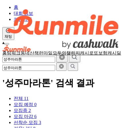
홈
대회 정보
커뮤니티
채팅
홈
팀워크
동네산책
런마일
모두의챌린지
캐시로또
보험
캐시딜
'성주마라톤' 검색 결과
전체
11
모집 예정
0
모집중
2
모집 마감
6
선착순 모집
3