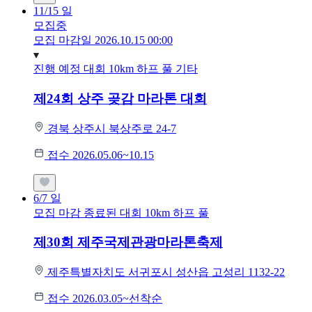
11/15
일
모집중
모집 마감일 2026.10.15 00:00
진행 예정 대회
10km
하프
풀
기타
제24회 상주 곶감 마라톤 대회
경북 상주시 북상주로 24-7
접수 2026.05.06~10.15
6/7
일
모집 마감
종료된 대회
10km
하프
풀
제30회 제주국제관광마라톤축제
제주특별자치도 서귀포시 성산읍 고성리 1132-22
접수 2026.03.05~선착순