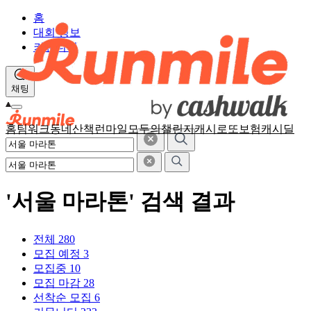
홈
대회 정보
커뮤니티
채팅
홈
팀워크
동네산책
런마일
모두의챌린지
캐시로또
보험
캐시딜
'서울 마라톤' 검색 결과
전체
280
모집 예정
3
모집중
10
모집 마감
28
선착순 모집
6