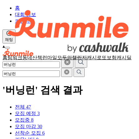
홈
대회 정보
커뮤니티
채팅
홈
팀워크
동네산책
런마일
모두의챌린지
캐시로또
보험
캐시딜
'버닝런' 검색 결과
전체
47
모집 예정
3
모집중
8
모집 마감
30
선착순 모집
6