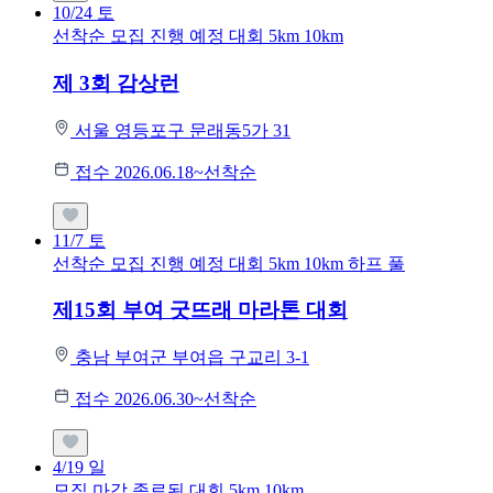
10/24
토
선착순 모집
진행 예정 대회
5km
10km
제 3회 감상런
서울 영등포구 문래동5가 31
접수 2026.06.18~선착순
11/7
토
선착순 모집
진행 예정 대회
5km
10km
하프
풀
제15회 부여 굿뜨래 마라톤 대회
충남 부여군 부여읍 구교리 3-1
접수 2026.06.30~선착순
4/19
일
모집 마감
종료된 대회
5km
10km