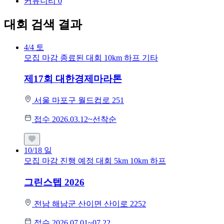
커뮤니티
0
대회 검색 결과
4/4
토
모집 마감
종료된 대회
10km
하프
기타
제17회 대한경제마라톤
서울 마포구 월드컵로 251
접수 2026.03.12~선착순
10/18
일
모집 마감
진행 예정 대회
5km
10km
하프
그린스텝 2026
전남 해남군 산이면 산이로 2252
접수 2026.07.01~07.22