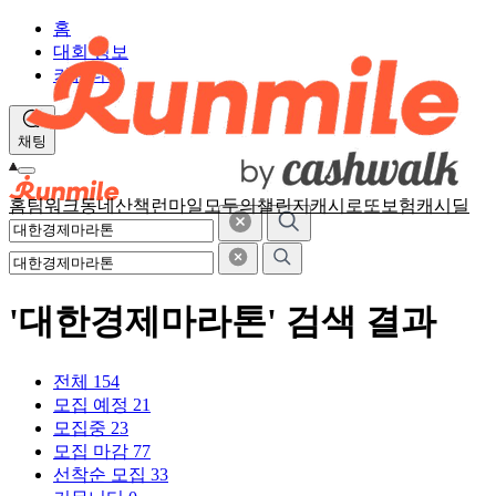
홈
대회 정보
커뮤니티
채팅
홈
팀워크
동네산책
런마일
모두의챌린지
캐시로또
보험
캐시딜
'대한경제마라톤' 검색 결과
전체
154
모집 예정
21
모집중
23
모집 마감
77
선착순 모집
33