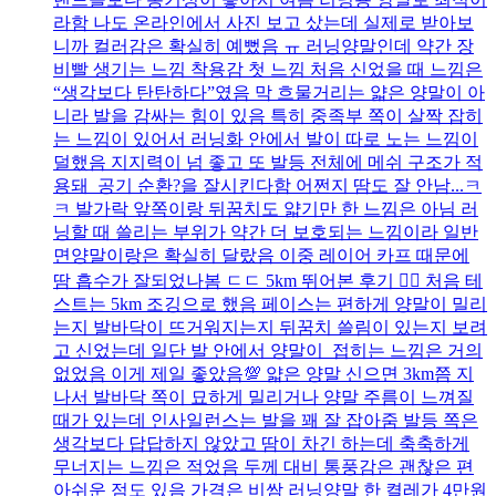
라함 나도 온라인에서 사진 보고 샀는데 실제로 받아보
니까 컬러감은 확실히 예뻤음 ㅠ 러닝양말인데 약간 장
비빨 생기는 느낌 착용감 첫 느낌 처음 신었을 때 느낌은
“생각보다 탄탄하다”였음 막 흐물거리는 얇은 양말이 아
니라 발을 감싸는 힘이 있음 특히 중족부 쪽이 살짝 잡히
는 느낌이 있어서 러닝화 안에서 발이 따로 노는 느낌이
덜했음 지지력이 넘 좋고 또 발등 전체에 메쉬 구조가 적
용돼 공기 순환?을 잘시킨다함 어쩐지 땀도 잘 안남...ㅋ
ㅋ 발가락 앞쪽이랑 뒤꿈치도 얇기만 한 느낌은 아님 러
닝할 때 쓸리는 부위가 약간 더 보호되는 느낌이라 일반
면양말이랑은 확실히 달랐음 이중 레이어 카프 때문에
땀 흡수가 잘되었나봄 ㄷㄷ 5km 뛰어본 후기 🏃‍♀️ 처음 테
스트는 5km 조깅으로 했음 페이스는 편하게 양말이 밀리
는지 발바닥이 뜨거워지는지 뒤꿈치 쓸림이 있는지 보려
고 신었는데 일단 발 안에서 양말이 접히는 느낌은 거의
없었음 이게 제일 좋았음💯 얇은 양말 신으면 3km쯤 지
나서 발바닥 쪽이 묘하게 밀리거나 양말 주름이 느껴질
때가 있는데 인사일런스는 발을 꽤 잘 잡아줌 발등 쪽은
생각보다 답답하지 않았고 땀이 차긴 하는데 축축하게
무너지는 느낌은 적었음 두께 대비 통풍감은 괜찮은 편
아쉬운 점도 있음 가격은 비쌈 러닝양말 한 켤레가 4만원