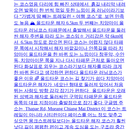
는 코스였음 다리에 힘 빠진 상태에서 흙길 내리막 내려
오면 발목이 한 번씩 꺾일 듯한 느낌이 옴 러닝이라기보
다 “가볍게 땀 빼는 트레일런 + 여행 코스”로 보면 만족
도 높음 🏔️ 올드타운 해자 6.5km 두 번째는 치앙마이 올
드타운 러닝코스 타패문에서 출발해서 올드타운을 둘러
싼 해자 주변을 따라 도는 코스임ㅎ 거리감은 약 6km에
서 6.5km 정도로 잡으면 된다 코스는 어렵지 않다 타패
문 쪽에서 시작해서 해자 바깥길이나 안쪽길을 따라 치
앙마이 올드타운을 한 바퀴 도는 느낌이다 창푸악, 수안
독, 치앙마이문 쪽을 지나 다시 타패문 근처로 돌아오면
된다 화살표로 외우는 코스라기보다 해자를 따라 크게
한 바퀴 돈다고 생각하면 편하다 올드타운 러닝코스가
좋은 이유 🌈 올드타운 코스는 길 찾기가 쉽다 치앙마이
올드타운은 해자가 네모난 형태로 둘러져 있어서 처음
뛰는 사람도 방향 감각 잡기가 편하다 올드타운은 오래
된 성벽과 해자로 둘러싸인 구역임 타패문은 올드타운
동쪽의 대표 지점이라 출발점으로 잡기 좋다 구글맵 주
소는 Thapae Rd, Mueang Chiang Mai District 이 코스는 트
레일이 아니라 시티런이다 페이스를 어느 정도 맞추고
싶으면 몽크스트레일보다는 올드타운 해자 코스가 훨씬
낫다 길이 평평한 편이고 계속 도심을 도는 구조라 중간