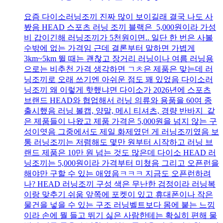
요즘 다이소러닝조끼 진짜 많이 보이길래 결국 나도 사
봤음 HEAD 스포츠 러닝 조끼 블랙은 5,000원이라 가성
비 갑이긴해 러닝조끼가 5천원이면.. 일단 한 번은 사볼
수밖에 없는 가격임 근데 결론부터 말하면 가볍게
3km~5km 뛸 때는 괜찮고 장거리 러닝이나 여름 러닝용
으로는 비추천 가격 생각하면 ㄱㅊ은 제품은 맞는데 러
닝조끼로 오래 쓰기엔 아쉬운 점도 꽤 있었음 다이소러
닝조끼 왜 이렇게 핫했냐면 다이소가 2026년에 스포츠
브랜드 HEAD와 협업해서 러닝 의류와 용품을 60여 종
출시했음 러닝 볼캡, 양말, 메시 티셔츠, 경량 반바지 같
은 제품들이 나왔고 제품 가격은 5,000원을 넘지 않는 구
성이엿음 그중에서도 제일 화제였던 게 러닝조끼였음 보
통 러닝조끼는 저렴해도 몇만 원부터 시작하고 러닝 브
랜드 제품은 10만 원 넘는 것도 많은데 다이소 HEAD 러
닝조끼는 5,000원이라 가격부터 미쳤음 그리고 오픈런을
해야만 구할 수 있는 애였음ㅋㅋㅋ 지금도 오픈런하려
나? HEAD 러닝조끼 구성 색은 무난한 검정이라 러닝복
이랑 맞추기 쉬움 앞쪽에 포켓이 있고 휴대폰이나 작은
물건을 넣을 수 있는 구조 러닝벨트보다 몸에 붙는 느낌
이라 손에 뭘 들고 뛰기 싫은 사람한테는 확실히 편해 물