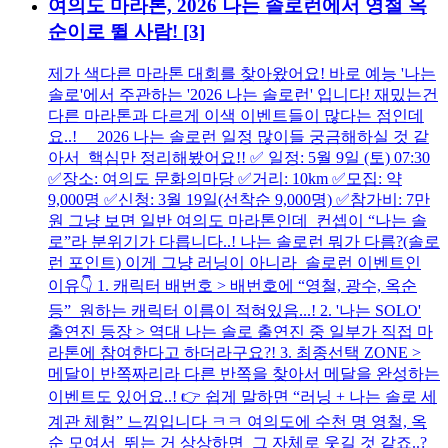
여의도 마라톤, 2026 나는 솔로런에서 영철 옥
순이로 뛸 사람!
[3]
제가 색다른 마라톤 대회를 찾아왔어요! 바로 예능 '나는
솔로'에서 주관하는 '2026 나는 솔로런' 입니다! 재밌는건
다른 마라톤과 다르게 이색 이벤트들이 많다는 점인데
요..! 2026 나는 솔로런 일정 많이들 궁금해하실 것 같
아서 핵심만 정리해봤어요!! ✅ 일정: 5월 9일 (토) 07:30
✅장소: 여의도 문화의마당 ✅거리: 10km ✅모집: 약
9,000명 ✅신청: 3월 19일(선착순 9,000명) ✅참가비: 7만
원 그냥 보면 일반 여의도 마라톤인데 컨셉이 “나는 솔
로”라 분위기가 다릅니다..! 나는 솔로런 뭐가 다름?(솔로
런 포인트) 이게 그냥 러닝이 아니라 솔로런 이벤트인
이유👇 1. 캐릭터 배번호 > 배번호에 “영철, 광수, 옥순
등” 원하는 캐릭터 이름이 적혀있음...! 2. '나는 SOLO'
출연진 등장 > 역대 나는 솔로 출연진 중 일부가 직접 마
라톤에 참여한다고 하더라구요?! 3. 최종선택 ZONE >
메달이 반쪽짜리라 다른 반쪽을 찾아서 메달을 완성하는
이벤트도 있어요..! 👉 쉽게 말하면 “러닝 + 나는 솔로 세
계관 체험” 느낌입니다 ㅋㅋ 여의도에 수천 명 영철, 옥
순 모여서 뛰는 거 상상하면 그 자체로 웃길 것 같죠..?