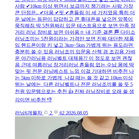
사람 ✔10km 이상 뛰면서 보급까지 챙기려는 사람 가장
큰 단점은.. ✔더움 ✔핏 ✔흔들림 이 세 가지였음 특히 더
운 날에는 등판이 답답하고 큰 휴대폰을 넣으면 앞쪽이
묵직해짐 딱 5천원짜리 입문 테스트용으로 보면 만족 장
거리 러닝 장비로 보면 아쉬움ㅎ 내 기준 결론 🏁 다이소
러닝조끼는 5천원이라는 가격만 보면 진짜 대단한 제품
임 핸드폰이랑 키 넣고 3km~5km 가볍게 뛰는 용도라면
충분히 쓸 수 있음 러닝조끼 입문용 산책 겸 조깅용 가벼
운 야간러닝용 러닝벨트 대체용?? 이 정도로 보면 괜찮
음 근데 여름러닝 장거리러닝 흔들림 없는 수납 몸에 딱
맞는 핏 전문 러닝베스트 느낌 이걸 기대하면 비추천 나
는 5km 이하로 가볍게 나갈 때는 쓸 것 같고 10km 이상
뛰는 날에는 다른 러닝벨트나 전문 러닝조끼를 쓸 듯 5
천원 입문템으로는 추천 👍 진짜 러닝장비로 오래 쓸 생
각이면 비추천 👎
러닝6개월차
2
62
2026.08.05