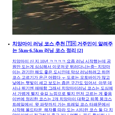
치앙마이 러닝 코스 추천 🇹🇭 거주민이 알려주
는 5km·6.5km 러닝 코스 정리
[2]
치앙마이 산 지 10년 ㅋㅋㅋㅋ 요즘 러닝 시작했는데 공
원만 도는게 심심해서 이곳저곳 뛰러다니는중~ 치앙마
이는 걷기만 해도 좋은 도시인데 막상 러닝하려고 하면
코스 고르기가 은근 어렵다 ㅜ 도로는 오토바이가 많고
낮에는 햇빛이 세고 보도는 좁은 구간도 있어서 아무 데
서나 뛰기엔 애매함 그래서 치앙마이러닝 코스는 도심에
서 가볍게 뛸지 숲길 느낌으로 뛸지 먼저 고르는 게 좋음
이번에 정리한 코스는 2개 치앙마이 대학교 뒤쪽 몽크스
트레일에서 왓 파랏까지 가는 트레일 코스 타패문에서
시작해 올드타운 해자를 따라 도는 시티런 코스 둘 다 치