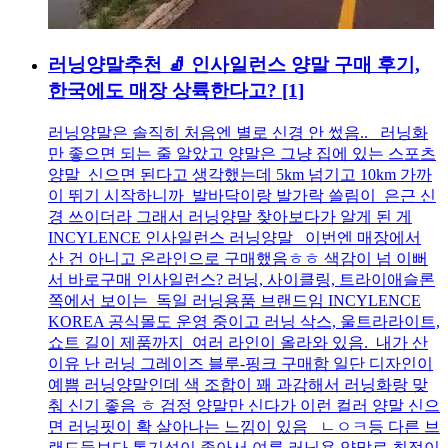
러닝양말추천 🧦 인사일런스 양말 구매 후기,
한국에도 매장 상륙한다고?
[1]
러닝양말은 솔직히 처음엔 별로 신경 안 썼음.. 러닝화
만 좋으면 되는 줄 알았고 양말은 그냥 집에 있는 스포츠
양말 신으면 된다고 생각했는데 5km 넘기고 10km 가까
이 뛰기 시작하니까 발바닥이랑 발가락 쓸림이 은근 신
경 쓰이더라 그래서 러닝양말 찾아보다가 알게 된 게
INCYLENCE 인사일런스 러닝양말 이번엔 매장에서
산 건 아니고 온라인으로 구매했음ㅎㅎ 색감이 넘 이뻐
서 바로구매 인사일런스? 러닝, 사이클링, 트라이애슬론
쪽에서 보이는 독일 러닝용품 브랜드임 INCYLENCE
KOREA 공식몰도 운영 중이고 러닝 삭스, 울트라라이트,
쇼트 길이 제품까지 여러 라인이 올라와 있음. 내가 산
이유 난 러닝 그레이즈 블루-핑크 구매함 일단 디자인이
예쁨 러닝양말인데 색 조합이 꽤 과감해서 러닝화랑 맞
춰 신기 좋음 ㅎ 검정 양말만 신다가 이런 컬러 양말 신으
면 러닝핏이 확 살아나는 느낌이 있음 ㄴㅇㅋ등 다른 브
랜드들보다 통기성이 좋아서 여름 러닝용 양말로 최적이