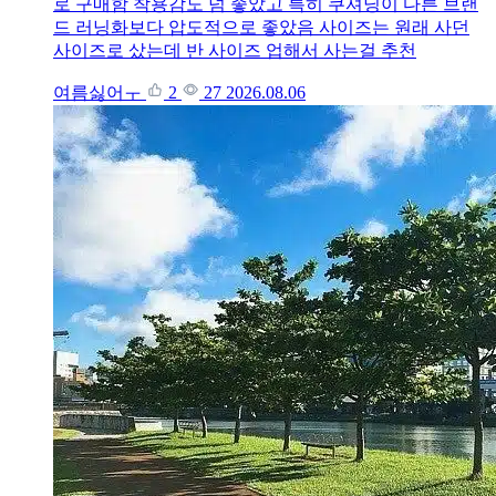
로 구매함 착용감도 넘 좋았고 특히 쿠셔닝이 다른 브랜
드 러닝화보다 압도적으로 좋았음 사이즈는 원래 사던
사이즈로 샀는데 반 사이즈 업해서 사는걸 추천
여름싫어ㅜ
2
27
2026.08.06