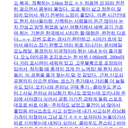
소 복귀. 정확히는 3.6km 정도 ㅎㅎ 처음엔 강 따라 천천
히 걸으면서 몸부터 풀었다. 도로 폭이 넓고 정돈이 잘
되어 있어서 뛰기 전부터 느낌이 좋았다. 이른 시간인데
도 현지 러너들이랑 산책하는 사람들이 은근 많아서 눈
치 안보고 맘껏 뛰었음 낯선 여행지에서 새벽 공기 가르
며 뛰는 기분은 한국에서 시티런 할 때랑은 완전히 다르
다...ㅜㅜ 강변 도로는 경사가 완만하고 시야가 트여 있
어서 페이스 잡기 편했고 머리 위로 지나가는 유이레일
모노레일 풍경까지 이국적이라 뛰는 내내 눈이 즐거웠
다. 오노야마공원 조깅코스는 한 바퀴 1,066m에 200m마
다 거리 표시판이 세워져 있고 고무블록으로 포장되어
있어서 착지할 때 충격이 크게 안 느껴짐! 왜 현지 러너
들이 이 공원을 즐겨 찾는지 알 것 같았다. 근처 신도심
공원까지 이으면 850m 코스가 추가돼서 거리를 더 늘릴
수도 있다. 오키나와 온러닝 구매 후기 - 클라우드 몬스
터 2 사실 온러닝 러닝화가 하나도 없었는데 오키나와 온
김에 사야겠다 싶어서 공항 가기전 급하게 들림 스포츠
데포로 바로 이동~ 주차장도 넓었고 물건이 넘 많아서
좋았음 러닝쇼츠도 사고 싶었는데 내가 사고싶은 러닝화
가격이 미쳤어서 그냥 포기 ㅎㅎㅎ 보자마자 눈돌아가서
바로 신어봣는데 내꺼다 싶어서 클라우드 몬스터 2 바아