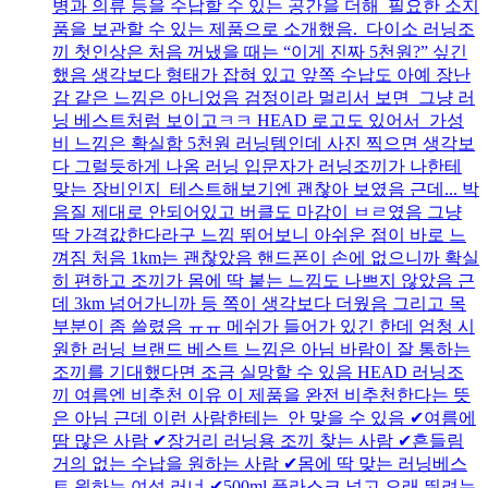
병과 의류 등을 수납할 수 있는 공간을 더해 필요한 소지
품을 보관할 수 있는 제품으로 소개했음. 다이소 러닝조
끼 첫인상은 처음 꺼냈을 때는 “이게 진짜 5천원?” 싶긴
했음 생각보다 형태가 잡혀 있고 앞쪽 수납도 아예 장난
감 같은 느낌은 아니었음 검정이라 멀리서 보면 그냥 러
닝 베스트처럼 보이고ㅋㅋ HEAD 로고도 있어서 가성
비 느낌은 확실함 5천원 러닝템인데 사진 찍으면 생각보
다 그럴듯하게 나옴 러닝 입문자가 러닝조끼가 나한테
맞는 장비인지 테스트해보기엔 괜찮아 보였음 근데... 박
음질 제대로 안되어있고 버클도 마감이 ㅂㄹ였음 그냥
딱 가격값한다라구 느낌 뛰어보니 아쉬운 점이 바로 느
껴짐 처음 1km는 괜찮았음 핸드폰이 손에 없으니까 확실
히 편하고 조끼가 몸에 딱 붙는 느낌도 나쁘지 않았음 근
데 3km 넘어가니까 등 쪽이 생각보다 더웠음 그리고 목
부분이 좀 쓸렸음 ㅠㅠ 메쉬가 들어가 있긴 한데 엄청 시
원한 러닝 브랜드 베스트 느낌은 아님 바람이 잘 통하는
조끼를 기대했다면 조금 실망할 수 있음 HEAD 러닝조
끼 여름엔 비추천 이유 이 제품을 완전 비추천한다는 뜻
은 아님 근데 이런 사람한테는 안 맞을 수 있음 ✔여름에
땀 많은 사람 ✔장거리 러닝용 조끼 찾는 사람 ✔흔들림
거의 없는 수납을 원하는 사람 ✔몸에 딱 맞는 러닝베스
트 원하는 여성 러너 ✔500ml 플라스크 넣고 오래 뛰려는