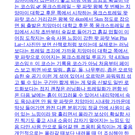
앙마이에서 접근하기 좋고 러닝 여행 느낌도 확실히 나
는 코스임 🌿 몽크스트레일 ~ 왓 파랏 왕복 첫 번째는 치
앙마이 대학교 후문 쪽에서 시작하는 몽크스트레일 왓
파랏 코스! 거리감은 왕복 약 4km에서 5km 정도로 잡으
면 됨 출발은 치앙마이 대학교 후문 쪽 몽크스트레일 초
입에서 시작 초반부터 숲길로 들어가고 흙길 업힐이 이
어짐 도착지는 숲속 사원 느낌이 강한 왓 파랏 Wat Pha
Lat~! 사진만 보면 산책로처럼 보이는데 실제로는 러닝
보다는 트레일 조깅에 가까움 치앙마이 대학교 쪽에서
왓 파랏으로 이어지는 몽크스트레일 루프가 약 4.83km
코스임ㅎ 이 코스는 기록용 코스가 아님 처음부터 페이
스 보고 뛰면 바로 말림.. 흙길, 돌, 나무뿌리, 좁은 오르막
습한 숲 공기 이런 게 섞여 있어서 오르막은 파워워킹 섞
고 뛸 수 있는 구간만 짧게 뛰는 게 맞음 신발도 일반 로
드화보다는 접지 괜찮은 러닝화나 트레일화가 편함 비
온 다음 날에는 흙이 미끄러울 수 있어서 내리막에서 속
도 욕심내면 안 됨 왓 파랏은 치앙마이 시내랑 가까운데
막상 들어가면 완전 다른 분위기임 정글 안에 사원이 숨
어 있는 느낌이라 땀 흘리면서 올라간 보상이 확실함 사
진 찍기도 좋고 시내 소음이 갑자기 멀어지는 느낌도 있
음 다만 사원 안으로 들어갈 땐 조용히 움직이는 게 좋음
개인적으로는 올라갈 때보다 내려올 때 더 조심해야 하