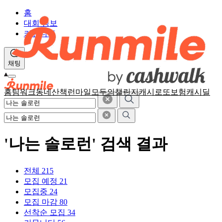
홈
대회 정보
커뮤니티
채팅
홈
팀워크
동네산책
런마일
모두의챌린지
캐시로또
보험
캐시딜
'나는 솔로런' 검색 결과
전체
215
모집 예정
21
모집중
24
모집 마감
80
선착순 모집
34