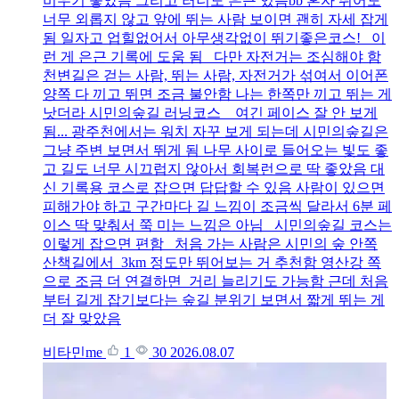
비우기 좋았음 그리고 러너도 은근 있음bb 혼자 뛰어도
너무 외롭지 않고 앞에 뛰는 사람 보이면 괜히 자세 잡게
됨 일자고 업힐없어서 아무생각없이 뛰기좋은코스! 이
런 게 은근 기록에 도움 됨 다만 자전거는 조심해야 함
천변길은 걷는 사람, 뛰는 사람, 자전거가 섞여서 이어폰
양쪽 다 끼고 뛰면 조금 불안함 나는 한쪽만 끼고 뛰는 게
낫더라 시민의숲길 러닝코스 여긴 페이스 잘 안 보게
됨... 광주천에서는 워치 자꾸 보게 되는데 시민의숲길은
그냥 주변 보면서 뛰게 됨 나무 사이로 들어오는 빛도 좋
고 길도 너무 시끄럽지 않아서 회복런으로 딱 좋았음 대
신 기록용 코스로 잡으면 답답할 수 있음 사람이 있으면
피해가야 하고 구간마다 길 느낌이 조금씩 달라서 6분 페
이스 딱 맞춰서 쭉 미는 느낌은 아님 시민의숲길 코스는
이렇게 잡으면 편함 처음 가는 사람은 시민의 숲 안쪽
산책길에서 3km 정도만 뛰어보는 거 추천함 영산강 쪽
으로 조금 더 연결하면 거리 늘리기도 가능함 근데 처음
부터 길게 잡기보다는 숲길 분위기 보면서 짧게 뛰는 게
더 잘 맞았음
비타민me
1
30
2026.08.07