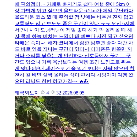
에 편의점이나 카페로 빠지기도 쉽다 여행 중에 5km 이
상 가볍게 뛰고 싶으면 올드타운 6.5km가 제일 무난하다
올드타운 코스 뛸 때 주의할 점 낮에는 비추천 진짜 덥고
교통량도 많고 보도도 좁은 구간이 있다 ㅠㅠ 오전 6시에
서 7시 사이 모닝러닝이 제일 좋다 해가 막 올라올 때 해
자 물에 하늘 비치는 느낌이 꽤 예쁘다 사진 찍고 싶으면
타패문 쪽이나 해자 코너에서 잠깐 멈추면 좋다 다만 차
도 바로 옆을 지나는 구간이 있어서 이어폰은 한쪽만 끼
거나 소리를 낮추는 게 안전하다 신호등에서 끊기는 구
간도 있으니 기록 욕심보다는 여행 조깅 느낌으로 뛰는
게 맞다 6분대 페이스로 계속 밀기보다는 사람 많으면 천
천히 길 비면 살짝 올리는 식이 편하다 치앙마이 여행 왔
으면 러닝도 한번 하고가길~~ 🔥💪
태국외노자
4
32
2026.08.05