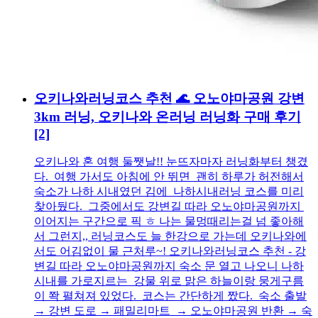
오키나와러닝코스 추천 🌊 오노야마공원 강변
3km 러닝, 오키나와 온러닝 러닝화 구매 후기
[2]
오키나와 혼 여행 둘쨋날!! 눈뜨자마자 러닝화부터 챙겼
다. 여행 가서도 아침에 안 뛰면 괜히 하루가 허전해서
숙소가 나하 시내였던 김에 나하시내러닝 코스를 미리
찾아뒀다. 그중에서도 강변길 따라 오노야마공원까지
이어지는 구간으로 픽 ㅎ 나는 물멍때리는걸 넘 좋아해
서 그런지,, 러닝코스도 늘 한강으로 가는데 오키나와에
서도 어김없이 물 근처루~! 오키나와러닝코스 추천 - 강
변길 따라 오노야마공원까지 숙소 문 열고 나오니 나하
시내를 가로지르는 강물 위로 맑은 하늘이랑 뭉게구름
이 쫙 펼쳐져 있었다. 코스는 간단하게 짰다. 숙소 출발
→ 강변 도로 → 패밀리마트 → 오노야마공원 반환 → 숙