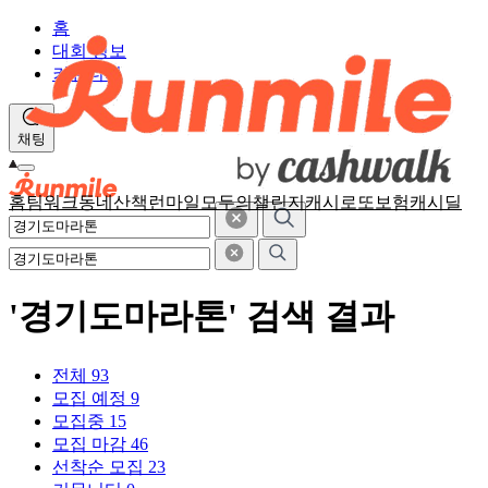
홈
대회 정보
커뮤니티
채팅
홈
팀워크
동네산책
런마일
모두의챌린지
캐시로또
보험
캐시딜
'경기도마라톤' 검색 결과
전체
93
모집 예정
9
모집중
15
모집 마감
46
선착순 모집
23