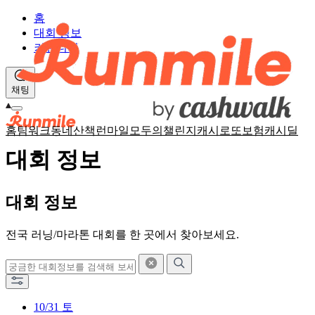
홈
대회 정보
커뮤니티
채팅
홈
팀워크
동네산책
런마일
모두의챌린지
캐시로또
보험
캐시딜
대회 정보
대회 정보
전국 러닝/마라톤 대회를 한 곳에서 찾아보세요.
10/31
토