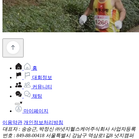
홈
대회정보
커뮤니티
채팅
마이페이지
이용약관
개인정보처리방침
대표자 : 송승근, 박정신
㈜넛지헬스케어주식회사
사업자등록
번호 : 849-88-00418
서울특별시 강남구 역삼로1길8 넛지캠퍼