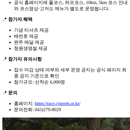
공식 홈페이지에 풀코스, 하프코스, 10km, 5km 코스 안내
와 코스영상·고저도 메뉴가 별도로 운영됩니다.
📍
참가자 혜택
기념 티셔츠 제공
배번호 제공
완주 메달 제공
청원생명쌀 제공
📍
참가자 유의사항
접수 마감 상태 여부와 세부 운영 공지는 공식 페이지 최
종 공지 기준으로 확인
참가규모: 선착순 6,000명
📍
문의
홈페이지:
https://race.cjsports.or.kr/
문의전화: 043)279-8029