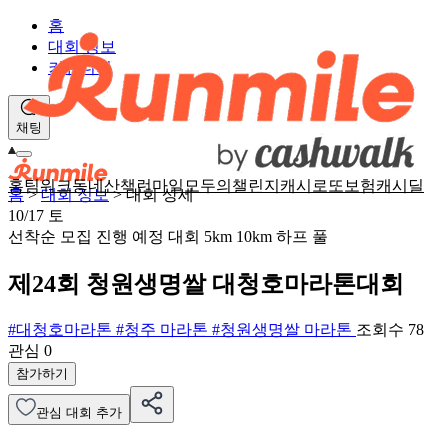
홈
대회 정보
커뮤니티
채팅
홈
팀워크
동네산책
런마일
모두의챌린지
캐시로또
보험
캐시딜
홈
>
대회 정보
>
대회 상세
10/17
토
선착순 모집
진행 예정 대회
5km
10km
하프
풀
제24회 청원생명쌀 대청호마라톤대회
#대청호마라톤
#청주 마라톤
#청원생명쌀 마라톤
조회수 78
관심
0
참가하기
관심 대회 추가