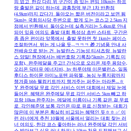
의 없고 한강 다리 위 구간이 좀 있는 편임 10km는 하프
랑 출발은 같이 하는데 광흥창역 부근 1차 반환점
(4.9km)까지 갔다가 돌아오는 짧은 버전이라고 보면 됨
5km는 국회의사당 주변으로 짧게 도는 코스고 2.5km 지
점에서 반환해서 돌아오는데 실측거리는 5.4km로 안내
되어 있음 여의도 출발 대회 특성상 초반 스타트 구간은
좀 좁은 편이라 앞쪽에서 출발 못하면 첫 1km는 페이스
조절하면서 뛰는 게 나을 듯,,,ㅋㅋㅋ 🎁 기념품 안내 사
전배송으로 받는 건 뉴발란스 기능성 티셔츠랑 뉴발란
스 양말! 현장에서는 배번호랑 기록칩(5km는 기록칩 미
포함), 완주메달을 주고!! 간식으로 오리온 제주 용암수,
오리온 닥터유 에너지바, hy 하루야채 이온밸런스, 일동
후디스 하이뮨 아미노포텐 파워젤, 농심 누룽지팝까지
챙겨줌 bbb 웰컴키트까지 챙겨주는 퍼주는 마라톤...ㅎ
🏅 완주메달 무료 각인 서비스 이번 대회에서 제일 눈에
들어온 혜택은 완주메달 무료 각인 서비스 5km 빼고 하
프랑 10km 완주자는 메달에 이름이나 기록 같은 걸 무료
로 각인해준댕 보통 각인은 따로 유료 신청받는 대회가
많은데 이 부분은 확실히 비교되는 혜택인 듯ㅎㅎ ✅ 이
런 러너에게 추천 10월에 서울에서 열리는 대회 찾는 러
너 여의도, 한강 코스 좋아하는 러너 완주메달 각인 서비
스 받아보고 싶은 러너 하프나 10km 처음 도전해보고 싶