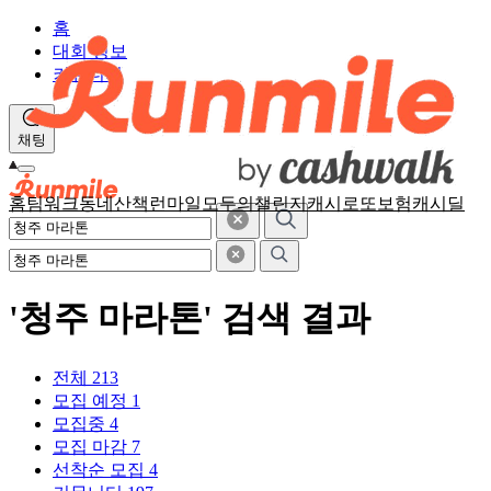
홈
대회 정보
커뮤니티
채팅
홈
팀워크
동네산책
런마일
모두의챌린지
캐시로또
보험
캐시딜
'청주 마라톤' 검색 결과
전체
213
모집 예정
1
모집중
4
모집 마감
7
선착순 모집
4