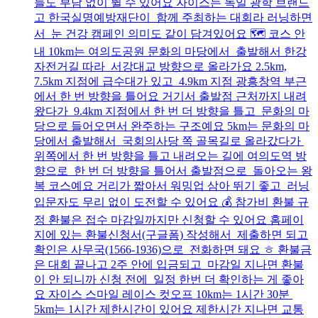
들도 부담 없이 뛸 수 있어요 자이스는 독일 광학 브랜드
고 한국실명예방재단이 함께 주최하는 대회라 러닝하면
서 눈 건강 캠페인 의미도 같이 담겨있어요 🗺️ 코스 안
내 10km는 여의도공원 문화의 마당에서 출발해서 한강
자전거길 따라 서강대교 방향으로 올라가요 2.5km,
7.5km 지점에 급수대가 있고 4.9km 지점 광흥창역 부근
에서 한 번 방향을 틀어요 거기서 출발점 근처까지 내려
왔다가 9.4km 지점에서 한 번 더 방향을 틀고 문화의 마
당으로 들어오면서 완주하는 구조예요 5km는 문화의 마
당에서 출발해서 국회의사당 쪽 골목길로 올라갔다가
위쪽에서 한 번 방향을 틀고 내려오는 길에 여의도역 방
향으로 한 번 더 방향을 틀어서 출발점으로 돌아오는 왕
복 코스예요 거리가 짧아서 워밍업 삼아 뛰기 좋고 러닝
입문자도 무리 없이 도전할 수 있어요 💰 참가비 환불 규
정 환불은 접수 마감일까지만 신청할 수 있어요 홈페이
지에 있는 환불신청서(구글폼) 작성해서 제출하면 되고
확인은 사무국(1566-1936)으로 전화하면 돼요 ㅎ 환불금
은 대회 끝나고 2주 안에 입금되고 마감일 지나면 환불
이 안 되니까 신청 전에 일정 한번 더 확인하는 게 좋아
요 자이스 스마일 레이스 컷오프 10km는 1시간 30분
5km는 1시간 제한시간이 있어요 제한시간 지나면 교통