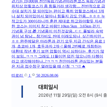
걷기는 19,000원 천안독립기념관마라톤코스 독립기념관
위치상 업힐코스가 좀 힘들거라 생각함.... 전반적으로 급
수대 설치가 잘 되어있는 편이고 특히 업힐코스에서 3개
나 설치 되어있어서 얼마나 힘들지 감도 안옴...ㅎㅎㅎ 누
적고도가 300이라니까 훈련 제대로 하고와야할듯 자세
한 코스는 이미지 참고 바람!! 10km 5km 3.65km 걷기
기념품 구성 🎁 기념품이 미친것같음..ㄷㄷ 풀빌라 숙박
권이 넘 탐남... 참가비도 싼데 이래도되나 싶긴하지만 ..
ㅎㅎ 완주메달은 마라톤과 걷기 모두 지급 간식은 음료 1
개, 초코바 1개, 호두과자 2개~! 올해 2번째로 개최하는
대횐데 작년 후기 보면 업힐이 역시 심하다는 후기가 많
이 보임..ㅋㅋㅋ 그래도 11월이면 덥진 않으니까 다행이
라고 생각해야하나..?ㅋㅋㅋ 천안마라톤 관심있는 분들
은 지금 접수창구 열려있을 때 신청 ㄱㄱ!! 🔥
띠로리
1
50
2026.08.06