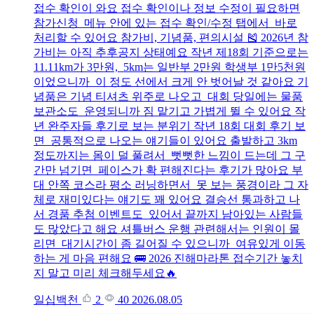
접수 확인이 와요 접수 확인이나 정보 수정이 필요하면
참가신청 메뉴 안에 있는 접수 확인/수정 탭에서 바로
처리할 수 있어요 참가비, 기념품, 편의시설 🎽 2026년 참
가비는 아직 추후공지 상태예요 작년 제18회 기준으로는
11.11km가 3만원, 5km는 일반부 2만원 학생부 1만5천원
이었으니까 이 정도 선에서 크게 안 벗어날 것 같아요 기
념품은 기념 티셔츠 위주로 나오고 대회 당일에는 물품
보관소도 운영되니까 짐 맡기고 가볍게 뛸 수 있어요 작
년 완주자들 후기로 보는 분위기 작년 18회 대회 후기 보
면 공통적으로 나오는 얘기들이 있어요 출발하고 3km
정도까지는 몸이 덜 풀려서 뻣뻣한 느낌이 드는데 그 구
간만 넘기면 페이스가 확 편해진다는 후기가 많아요 부
대 안쪽 코스라 평소 러닝하면서 못 보는 풍경이라 그 자
체로 재미있다는 얘기도 꽤 있어요 결승선 통과하고 나
서 경품 추첨 이벤트도 있어서 끝까지 남아있는 사람들
도 많았다고 해요 셔틀버스 운행 관련해서는 인원이 몰
리면 대기시간이 좀 길어질 수 있으니까 여유있게 이동
하는 게 마음 편해요 🚌 2026 진해마라톤 접수기간 놓치
지 말고 미리 체크해두세요🔥
일십백천
2
40
2026.08.05