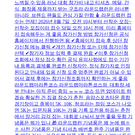
느껴질 수 있음 러닝 대회 참가비 내고 티셔츠, 메달, 간
식, 화장품 제품까지 받는 구조라 라운드랩런은 러너뿐
아니라 브랜드 팬들도 관심 가질 만함 🧴 라운드랩런 접
수는 언제? 2026년 8월 7일 오전 10시부터 선착순 모집~
선착순 모집이라 접수 당일 오전 10시 전에 미리 홈페이
지 접속해두는 게 좋음 참가신청 방법 참가신청은 공식
홈페이지에서 진행하면 됨 ✔홈페이지 접속 후 상단 참
가신청 메뉴 클릭 ✔개인 참가신청 또는 단체 참가신청
선택 ✔참가자 정보 입력 후 결제 완료 ✔이후 참가신청
조회에서 정상 접수 확인 공식 유의사항에도 접수 기간
내 등록과 결제를 완료한 신청자만 정식 참가자로 인정
된다고 안내돼 있음 신청 도중 멈추면 완료가 아닐 수 있
어서 결제 후에는 참가신청조회까지 확인하는 게 좋음
라운드랩마라톤코스 라운드랩마라톤코스와 대회장 세
부 안내는 아직 준비 중임 ㅠㅠㅠ 코스 뜨면 업데이트 하
겠슴 확실한 건 집결 장소가 춘천 송암스포츠타운 종합
경기장이고 종목이 5K, 10K, 하프라는 점임 코스가 나오
면 5K는 입문자용 10K는 가을 기록 도전용 하프는 춘천
에서 장거리 감각 잡는 대회로 나눠서 보면 좋을 듯함 기
념품은 뭐가 있나 🎁 라운드랩런 기념품은 꽤 눈에 띔ㅎ
ㅎ 사전 기념품은 기념 티셔츠 배번호 완주 기념품은 완