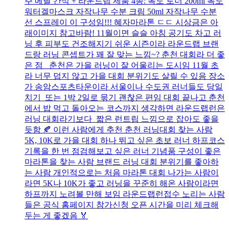
주 메달 간식 + 라운드랩 제품 4종: 독도 토너 200ml 독도
워터겔마스크 자작나무 수분 크림 50ml 자작나무 수분
선 스프레이 이 구성임!!! 혜자마라톤 ㄷㄷ 시상금은 아
래이미지 참고바람! 11월이면 슬슬 아침 공기도 차고 러
닝 후 피부도 건조해지기 쉬운 시즌이라 라운드랩 브랜
드랑 러닝 콘셉트가 꽤 잘 맞는 느낌~? 춘천 대회라 더 좋
은 점 춘천은 가을 러닝이 잘 어울리는 도시임 11월 초
라 너무 덥지 않고 가을 대회 분위기도 살릴 수 있음 장소
가 송암스포츠타운이라 서울이나 수도권 러너들도 당일
치기 또는 1박 2일로 묶기 괜찮은 편임 대회 끝나고 춘천
에서 밥 먹고 돌아오는 코스까지 생각하면 라운드랩런은
러닝 대회라기보다 짧은 런트립 느낌으로 잡아도 좋을
듯함 🍂 이런 사람에게 추천 춘천 러닝대회 찾는 사람
5K, 10K로 가을 대회 하나 뛰고 싶은 초보 러너 하프코스
기록을 한 번 점검해보고 싶은 러너 기념품 구성이 좋은
마라톤을 찾는 사람 브랜드 러닝 대회 분위기를 좋아하
는 사람 개인적으로는 처음 마라톤 대회 나가는 사람이
라면 5K나 10K가 좋고 러닝을 꾸준히 해온 사람이라면
하프까지 노려볼 만해 보임 라운드랩런접수 노리는 사람
들은 공식 홈페이지 참가신청 오픈 시간을 미리 체크해
두는 게 좋겠음 🏅