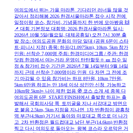
여의도에서 뛰는 가을 마라톤 기다리던 러너들 많을 것
같아서 정리해봄 2026 한경서울마라톤 접수 시작 전에
일정이랑 코스, 참가비, 기념품까지 한 번에 모아봤음 🙌
📌 대회 기본정보 대회명: 2026 한경서울마라톤 일시:
2026년 10월 5일(월요일, 대체공휴일) 오전 7시 30분 출
발 장소: 여의도공원 문화의 마당 일대 (공원 6문이 스타
트·피니시 지점) 종목: 하프(21.0975km), 10km, 5km 참가
인원: 선착순 7,000명 주최: 한경미디어그룹 / 주관: 한경
닷컴 한경에서 여는거라 운영이 탄탄할듯ㅎ 🎫 접수 일
정 & 참가비 접수 기간은 2026년 7월 14일부터 9월 14일
까지 근데 선착순 7,000명이라 인원 다 차면 그 전에 조
기 마감될 수 있음 참가비는 하프 8만원, 10km 7만원,
5km 6만원 하프는 만 18세 이상 성인만 신청 가능하고
10km랑 5km는 나이 제한 없음 🧭 코스 소개 세 종목 다
여의도공원 6문 START/FINISH에서 출발함 하프는 출
발해서 국회의사당 쪽 토끼굴을 지나 서강대교 방면으
로 붙음 2.5km, 5km 지점을 지나면 1차 반환점이 광흥창
역 부근(4.9km) 거기서 돌아와 마포대교 쪽으로 더 나가
고 2차 반환점은 월드컵대교 남단 부근(14.6km) 반환점
찍고 다시 여의도로 돌아오는 왕복 코스라 오르막은 거