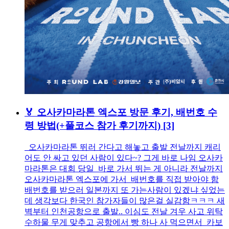
🏅 오사카마라톤 엑스포 방문 후기, 배번호 수
령 방법(+풀코스 참가 후기까지)
[3]
오사카마라톤 뛰러 간다고 해놓고 출발 전날까지 캐리
어도 안 싸고 있던 사람이 있다~? 그게 바로 나임 오사카
마라톤은 대회 당일 바로 가서 뛰는 게 아니라 전날까지
오사카마라톤 엑스포에 가서 배번호를 직접 받아야 함
배번호를 받으러 일본까지 또 가는사람이 있겠냐 싶었는
데 생각보다 한국인 참가자들이 많은걸 실감함ㅋㅋㅋ 새
벽부터 인천공항으로 출발.. 이심도 전날 겨우 사고 위탁
수하물 무게 맞추고 공항에서 빵 하나 사 먹으면서 카보