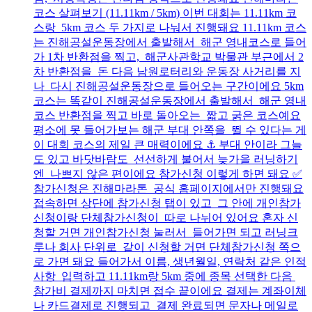
코스 살펴보기 (11.11km / 5km) 이번 대회는 11.11km 코
스랑 5km 코스 두 가지로 나눠서 진행돼요 11.11km 코스
는 진해공설운동장에서 출발해서 해군 영내코스로 들어
가 1차 반환점을 찍고, 해군사관학교 박물관 부근에서 2
차 반환점을 돈 다음 남원로터리와 운동장 사거리를 지
나 다시 진해공설운동장으로 들어오는 구간이에요 5km
코스는 똑같이 진해공설운동장에서 출발해서 해군 영내
코스 반환점을 찍고 바로 돌아오는 짧고 굵은 코스예요
평소에 못 들어가보는 해군 부대 안쪽을 뛸 수 있다는 게
이 대회 코스의 제일 큰 매력이에요 ⚓ 부대 안이라 그늘
도 있고 바닷바람도 선선하게 불어서 늦가을 러닝하기
엔 나쁘지 않은 편이에요 참가신청 이렇게 하면 돼요 ✅
참가신청은 진해마라톤 공식 홈페이지에서만 진행돼요
접속하면 상단에 참가신청 탭이 있고 그 안에 개인참가
신청이랑 단체참가신청이 따로 나뉘어 있어요 혼자 신
청할 거면 개인참가신청 눌러서 들어가면 되고 러닝크
루나 회사 단위로 같이 신청할 거면 단체참가신청 쪽으
로 가면 돼요 들어가서 이름, 생년월일, 연락처 같은 인적
사항 입력하고 11.11km랑 5km 중에 종목 선택한 다음
참가비 결제까지 마치면 접수 끝이에요 결제는 계좌이체
나 카드결제로 진행되고 결제 완료되면 문자나 메일로