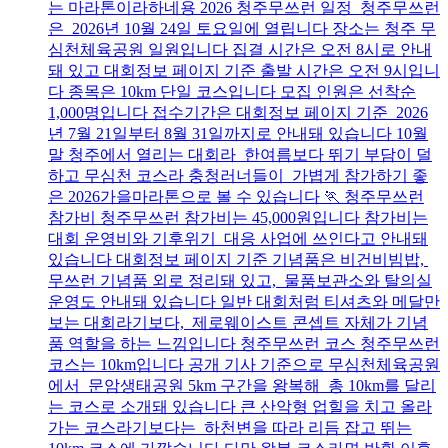
는 마라톤이라하네용 2026 청주무쓰런 일정 청주무쓰런
은 2026년 10월 24일 토요일에 열립니다 장소는 청주 무
심천체육공원 일원입니다 집결 시간은 오전 8시로 안내
돼 있고 대회정보 페이지 기준 출발 시간은 오전 9시입니
다 종목은 10km 단일 코스입니다 모집 인원은 선착순
1,000명입니다 접수기간은 대회정보 페이지 기준 2026
년 7월 21일부터 8월 31일까지로 안내돼 있습니다 10월
말 청주에서 열리는 대회라 한여름보다 뛰기 부담이 덜
하고 무심천 코스라 충청러너들이 가볍게 참가하기 좋
은 2026가을마라톤으로 볼 수 있습니다 🏃 청주무쓰런
참가비 청주무쓰런 참가비는 45,000원입니다 참가비는
대회 운영비와 기후위기 대응 사업에 쓰인다고 안내돼
있습니다 대회정보 페이지 기준 기념품은 비건비빔밥,
무쓰런 기념품 외로 정리돼 있고, 물품보관소와 탈의실
운영도 안내돼 있습니다 일반 대회처럼 티셔츠와 메달만
보는 대회라기보다, 제로웨이스트 콘셉트 자체가 기념
품 역할을 하는 느낌입니다 청주무쓰런 코스 청주무쓰런
코스는 10km입니다 공개 기사 기준으로 무심천체육공원
에서 문암생태공원 5km 구간을 왕복해 총 10km를 달리
는 코스로 소개돼 있습니다 큰 산악형 업힐을 치고 올라
가는 코스라기보다는 하천변을 따라 리듬 잡고 뛰는