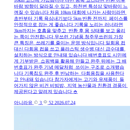
10km 코스에 가깝습니다 다만 왕복 코스라면 반환 이후
바람 방향이 달라질 수 있고, 하천변 특성상 맞바람이 느
껴질 수 있습니다 처음 10km 대회에 나가는 사람이라면
초반부터 기록 욕심내기보다 5km 반환 전까지 페이스를
안정적으로 잡는 게 좋습니다 기록을 노리는 러너라면
3km까지는 호흡을 맞추고 반환 후 몸 상태를 보고 올리
는 쪽이 안전합니다 무쓰런 기념품 청주무쓰런의 가장
큰 특징은 쓰레기를 줄이는 운영 방식입니다 일회용 컵
대신 다회용 컵을 쓰고 플라스틱 생수병 대신 급수대를
설치하는 방식으로 안내돼 있습니다 배번호표도 시민에
게 기부받은 쇼핑백을 활용해 만들고 완주 뒤에는 그 배
번호표가 완주 기념 메달처럼 쓰이는 구조로 소개됐습
니다 기록칩도 완주 후 반납하는 다회용칩을 사용한다
고 안내돼 있습니다 참가자에게는 고기와 유제품이 들
어가지 않은 비건 비빔밥, 지역 농산물과 친환경 경품이
제공된다고 알려져 있습니다 🍚
아니라유
3
52
2026.07.24