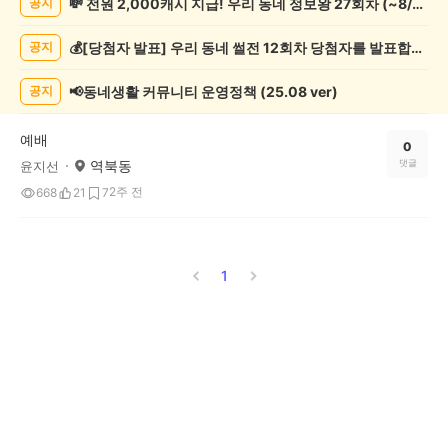
💸 전원 2,000캐시 지급! 우리 동네 정보왕 27회차 (~8/10)
공지
게
시
💰[당첨자 발표] 우리 동네 썰전 12회차 당첨자를 발표합니다!
공지
글
목
록
📢동네생활 커뮤니티 운영정책 (25.08 ver)
공지
예배
0
역북동
댓글
윤지선
2주 전
668
21
7
1