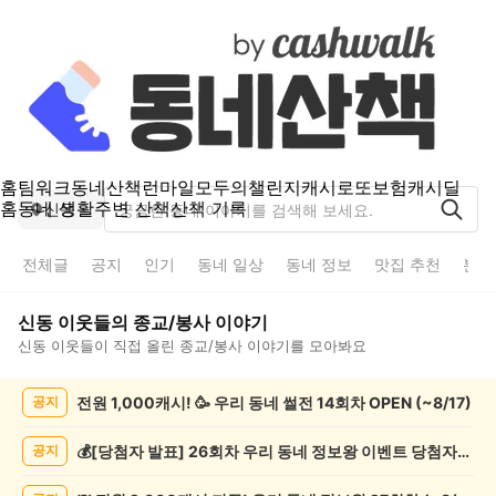
홈
팀워크
동네산책
런마일
모두의챌린지
캐시로또
보험
캐시딜
홈
동네 생활
주변 산책
산책 기록
신동
전체글
공지
인기
동네 일상
동네 정보
맛집 추천
분실
신동
이웃들의
종교/봉사
이야기
신동
이웃들이 직접 올린
종교/봉사
이야기를 모아봐요
신
전원 1,000캐시! 🥳 우리 동네 썰전 14회차 OPEN (~8/17)
공지
동
종
교/
💰[당첨자 발표] 26회차 우리 동네 정보왕 이벤트 당첨자를 발표합니다!
공지
봉
사