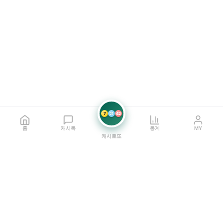
7
21
42
홈
캐시톡
통계
MY
캐시로또