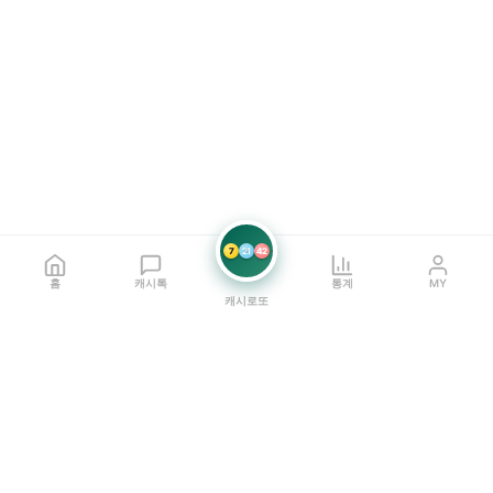
7
21
42
홈
캐시톡
통계
MY
캐시로또