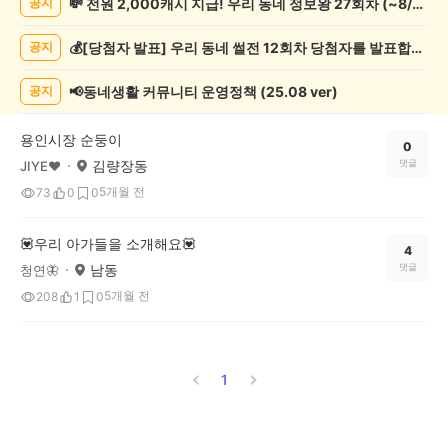
💸 전원 2,000캐시 지급! 우리 동네 정보왕 27회차 (~8/10)
공지
게
시
💰[당첨자 발표] 우리 동네 썰전 12회차 당첨자를 발표합니다!
공지
글
목
록
📢동네생활 커뮤니티 운영정책 (25.08 ver)
공지
용인시장 순둥이
0
김량장동
댓글
JIYE♥
5개월 전
73
0
0
💟우리 아가들을 소개해요💟
4
남동
댓글
청연🦋
5개월 전
208
1
0
1