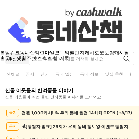
홈
팀워크
동네산책
런마일
모두의챌린지
캐시로또
보험
캐시딜
홈
동네 생활
주변 산책
산책 기록
신동
전체글
공지
인기
동네 일상
동네 정보
맛집 추천
분실
신동
이웃들의
반려동물
이야기
신동
이웃들이 직접 올린
반려동물
이야기를 모아봐요
신
전원 1,000캐시! 🥳 우리 동네 썰전 14회차 OPEN (~8/17)
공지
동
반
려
💰[당첨자 발표] 26회차 우리 동네 정보왕 이벤트 당첨자를 발표합니다!
공지
동
물