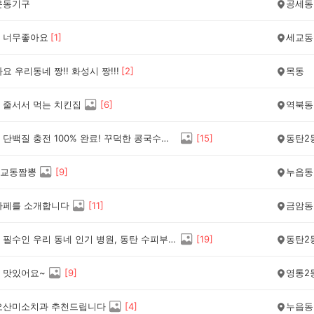
운동기구
공세동
 너무좋아요
[
1
]
세교동
요 우리동네 짱!! 화성시 짱!!!
[
2
]
목동
 줄서서 먹는 치킨집
[
6
]
역북동
💖여름철 단백질 충전 100% 완료! 꾸덕한 콩국수와 속 꽉 찬 왕만두의 완벽 조합 '아빠손칼국수'
[
15
]
동탄2
교동짬뽕
[
9
]
누읍동
카페를 소개합니다
[
11
]
금암동
💡오픈런 필수인 우리 동네 인기 병원, 동탄 수피부과 방문 꿀팁
[
19
]
동탄2
 맛있어요~
[
9
]
영통2
오산미소치과 추천드립니다
[
4
]
누읍동