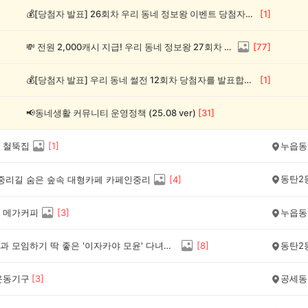
💰[당첨자 발표] 26회차 우리 동네 정보왕 이벤트 당첨자를 발표합니다!
[
1
]
💸 전원 2,000캐시 지급! 우리 동네 정보왕 27회차 (~8/10)
[
77
]
💰[당첨자 발표] 우리 동네 썰전 12회차 당첨자를 발표합니다!
[
1
]
📢동네생활 커뮤니티 운영정책 (25.08 ver)
[
31
]
 철뚝집
[
1
]
누읍동
동탄2
탄 중리길 숨은 숲속 대형카페 카페인중리
[
4
]
 메가커피
[
3
]
누읍동
🧡지인들과 모임하기 딱 좋은 '이자카야 모윤' 다녀왔어요
[
8
]
동탄2
운동기구
[
3
]
공세동