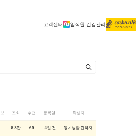
고객센터
임직원 건강관리
정보
조회
추천
등록일
작성자
5.8만
69
4일 전
동네생활 관리자