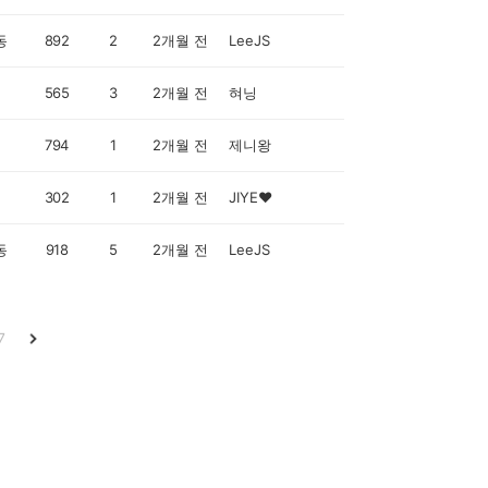
동
892
2
2개월 전
LeeJS
565
3
2개월 전
혀닝
794
1
2개월 전
제니왕
302
1
2개월 전
JIYE♥
동
918
5
2개월 전
LeeJS
7