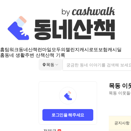
홈
팀워크
동네산책
런마일
모두의챌린지
캐시로또
보험
캐시딜
홈
동네 생활
주변 산책
산책 기록
목동
목동
이
목동
이웃들
목
동
로그인을 해주세요
동
네
공지사항
정
전체글