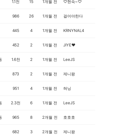
1.1천
15
1개월 전
♡현숙~♡
986
26
1개월 전
걸어야한다
445
4
1개월 전
KRNYNAL4
452
2
1개월 전
JIYE♥
동
1.6천
2
1개월 전
LeeJS
873
2
1개월 전
제니왕
951
4
1개월 전
혀닝
동
2.3천
6
1개월 전
LeeJS
동
965
8
2개월 전
호호호
682
3
2개월 전
제니왕