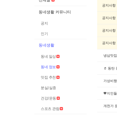
보
게
공지사항
시
동네생활 커뮤니티
글
공지사항
목
공지
록
공지사항
인기
공지사항
동네생활
냉삼맛집
동네 일상
동네 정보
🥤 동
맛집 추천
가성비짱
분실/실종
건강/운동
개천가 
스포츠 관람