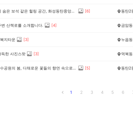
우리 동네 숨은 보석 같은 힐링 공간, 화성동탄중앙도서관 방문 후기 🌿
[
6
]
동탄2
주변 산책로를 소개합니다.
[
4
]
금암동
복지타운
[
3
]
누읍동
가득한 사진스팟
[
3
]
역북동
🌼동탄호수공원의 봄, 다채로운 꽃들의 향연 속으로 떠나는 완벽한 힐링 산책 답사기
[
5
]
동탄2
1
2
3
4
5
6