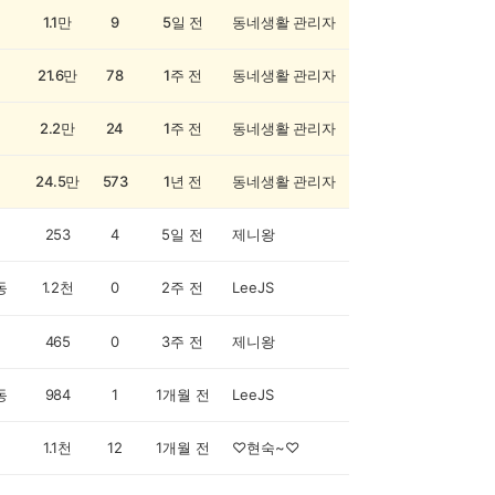
1.1만
9
5일 전
동네생활 관리자
21.6만
78
1주 전
동네생활 관리자
2.2만
24
1주 전
동네생활 관리자
24.5만
573
1년 전
동네생활 관리자
253
4
5일 전
제니왕
동
1.2천
0
2주 전
LeeJS
465
0
3주 전
제니왕
동
984
1
1개월 전
LeeJS
1.1천
12
1개월 전
♡현숙~♡