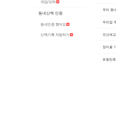
게임/오락
동네산책 인증
우리집 
동네인증 했어요
오산세교
산책기록 자랑하기
장미꽃 