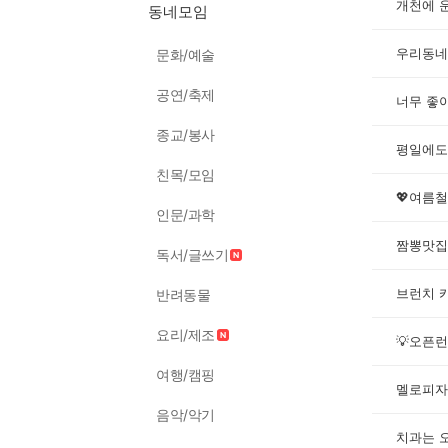
개천에 
동네모임
우리동네
문화/예술
공연/축제
너무 좋아
종교/봉사
평일에도
친목/모임
인문/과학
짬뽕맛집
독서/글쓰기
브런치 
반려동물
요리/제조
여행/캠핑
멜로피자
음악/악기
치과는 