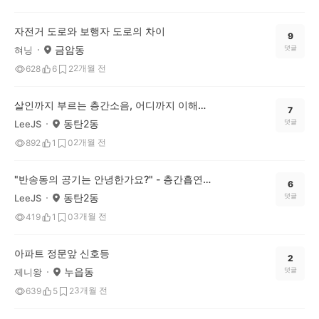
자전거 도로와 보행자 도로의 차이
9
금암동
댓글
혀닝
2개월 전
628
6
2
살인까지 부르는 층간소음, 어디까지 이해하고 어떻게 대처해야 할까요?
7
동탄2동
댓글
LeeJS
2개월 전
892
1
0
"반송동의 공기는 안녕한가요?" - 층간흡연과 길거리 흡연, 공존을 위한 무거운 질문
6
동탄2동
댓글
LeeJS
3개월 전
419
1
0
아파트 정문앞 신호등
2
누읍동
댓글
제니왕
3개월 전
639
5
2