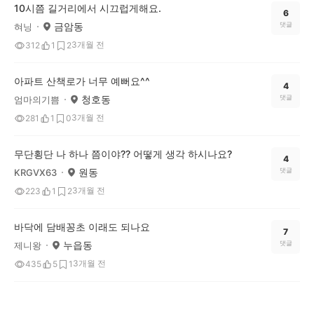
10시쯤 길거리에서 시끄럽게해요.
6
금암동
댓글
혀닝
3개월 전
312
1
2
아파트 산책로가 너무 예뻐요^^
4
청호동
댓글
엄마의기쁨
3개월 전
281
1
0
무단횡단 나 하나 쯤이야?? 어떻게 생각 하시나요?
4
원동
댓글
KRGVX63
3개월 전
223
1
2
바닥에 담배꽁초 이래도 되나요
7
누읍동
댓글
제니왕
3개월 전
435
5
1