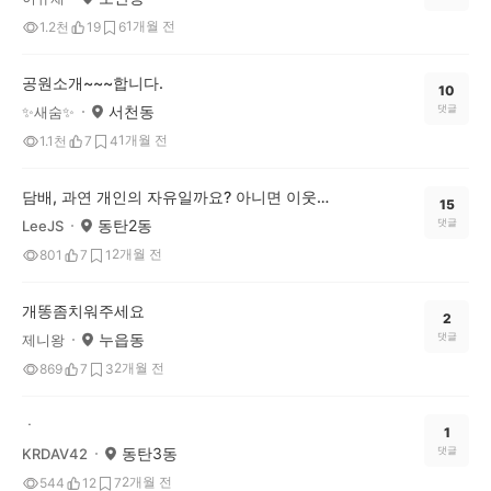
1개월 전
1.2천
19
6
공원소개~~~합니다.
10
서천동
댓글
✨️새숨✨️
1개월 전
1.1천
7
4
담배, 과연 개인의 자유일까요? 아니면 이웃에 대한 폭력일까요?
15
동탄2동
댓글
LeeJS
2개월 전
801
7
1
개똥좀치워주세요
2
누읍동
댓글
제니왕
2개월 전
869
7
3
ㆍ
1
동탄3동
댓글
KRDAV42
2개월 전
544
12
7