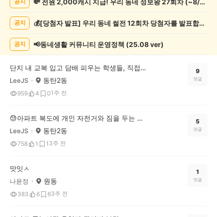
💸 전원 2,000캐시 지급! 우리 동네 정보왕 27회차 (~8/10)
공지
게
시
💰[당첨자 발표] 우리 동네 썰전 12회차 당첨자를 발표합니다!
공지
글
목
록
📢동네생활 커뮤니티 운영정책 (25.08 ver)
공지
단지 내 교복 입고 담배 피우는 학생들, 직접 훈계한다 vs 조용히 신고만 한다
9
동탄2동
댓글
LeeJS
1주 전
959
4
0
😓아파트 복도에 개인 자전거와 짐을 두는 것, 이웃을 향한 민폐일까요?
5
동탄2동
댓글
LeeJS
3주 전
758
1
1
맛잇ㅅ
1
원동
댓글
나윤정
3주 전
383
6
6