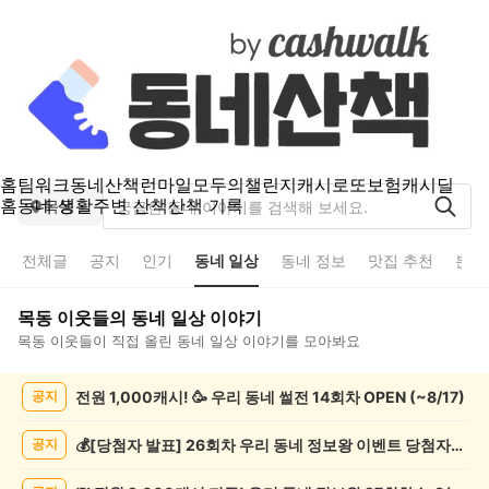
홈
팀워크
동네산책
런마일
모두의챌린지
캐시로또
보험
캐시딜
홈
동네 생활
주변 산책
산책 기록
목동
전체글
공지
인기
동네 일상
동네 정보
맛집 추천
분실
목동
이웃들의
동네 일상
이야기
목동
이웃들이 직접 올린
동네 일상
이야기를 모아봐요
목
전원 1,000캐시! 🥳 우리 동네 썰전 14회차 OPEN (~8/17)
공지
동
동
네
💰[당첨자 발표] 26회차 우리 동네 정보왕 이벤트 당첨자를 발표합니다!
공지
일
상