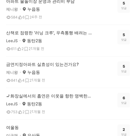
아파트 물놀이장 운영과 관리비 부담
5
누읍동
댓글
제니왕
4주 전
584
6
2
산책로 점령한 '러닝 크루', 우측통행 배려는 선택이 아닌 필수 아닐까요?
5
동탄2동
댓글
LeeJS
1개월 전
611
2
2
금연지정아파트 실효성이 있는건가요?
5
누읍동
댓글
제니왕
1개월 전
841
4
2
🚬화장실에서의 흡연은 이웃을 향한 명백한 폭력
6
동탄2동
댓글
LeeJS
1개월 전
753
2
2
여울동
2
오산동
댓글
이규채