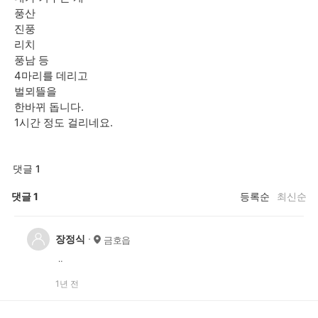
풍산
진풍
리치
풍남 등
4마리를 데리고
벌뫼뜰을
한바뀌 돕니다.
1시간 정도 걸리네요.
댓글 1
댓글
1
등록순
최신순
장정식
금호읍
ᆢ
1년 전