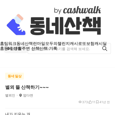
홈
팀워크
동네산책
런마일
모두의챌린지
캐시로또
보험
캐시딜
홈
동네 생활
주변 산책
산책 기록
엄다면
동네 일상
별뫼 뜰 산책하기~~~
별뫼인
엄다면
373
11
4
1년 전
내가 키우는 개