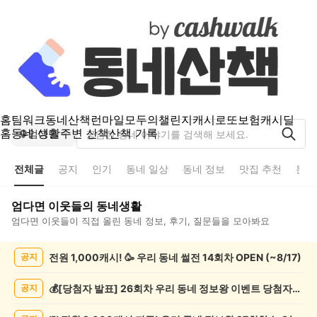
홈
팀워크
동네산책
런마일
모두의챌린지
캐시로또
보험
캐시딜
홈
동네 생활
주변 산책
산책 기록
엄다면
전체글
공지
인기
동네 일상
동네 정보
맛집 추천
분실
엄다면
이웃들의 동네생활
엄다면
이웃들이 직접 올린 동네 정보, 후기, 질문들을 모아봐요
엄
전원 1,000캐시! 🥳 우리 동네 썰전 14회차 OPEN (~8/17)
공지
다
면
전
💰[당첨자 발표] 26회차 우리 동네 정보왕 이벤트 당첨자를 발표합니다!
공지
체
글