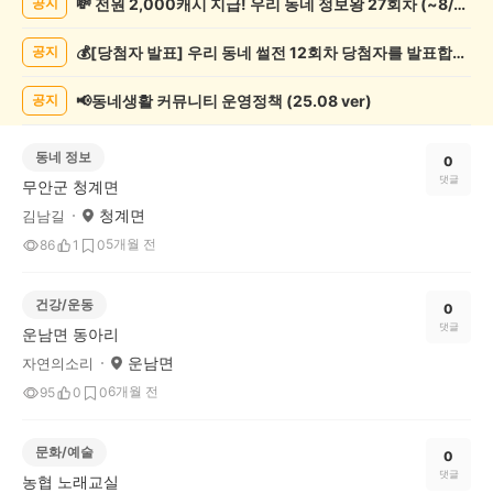
💸 전원 2,000캐시 지급! 우리 동네 정보왕 27회차 (~8/10)
공지
게
시
💰[당첨자 발표] 우리 동네 썰전 12회차 당첨자를 발표합니다!
공지
글
목
록
📢동네생활 커뮤니티 운영정책 (25.08 ver)
공지
동네 정보
0
댓글
무안군 청계면
청계면
김남길
5개월 전
86
1
0
건강/운동
0
댓글
운남면 동아리
운남면
자연의소리
6개월 전
95
0
0
문화/예술
0
댓글
농협 노래교실