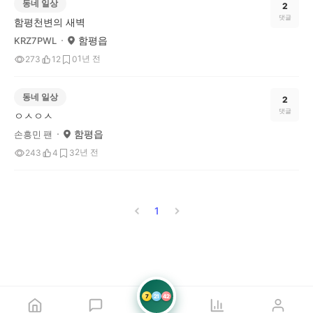
동네 일상
2
댓글
함평천변의 새벽
함평읍
KRZ7PWL
1년 전
273
12
0
동네 일상
2
댓글
ㅇㅅㅇㅅ
함평읍
손흥민 팬
2년 전
243
4
3
1
7
21
42