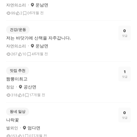
운남면
자연의소리
6개월 전
99
2
0
건강/운동
0
댓글
저는 바닷가에 산책을 자주갑니다.
운남면
자연의소리
6개월 전
267
10
4
맛집 추천
1
댓글
짬뽕이최고
공산면
청암
7개월 전
318
8
1
동네 일상
0
댓글
나락꽃
엄다면
별뫼인
11개월 전
153
1
0