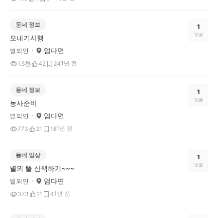
동네 정보
1
댓글
모내기시행
엄다면
별뫼인
1년 전
1.5천
42
24
동네 정보
1
댓글
농사준비
엄다면
별뫼인
1년 전
773
21
18
동네 일상
1
댓글
별뫼 뜰 산책하기~~~
엄다면
별뫼인
1년 전
373
11
4