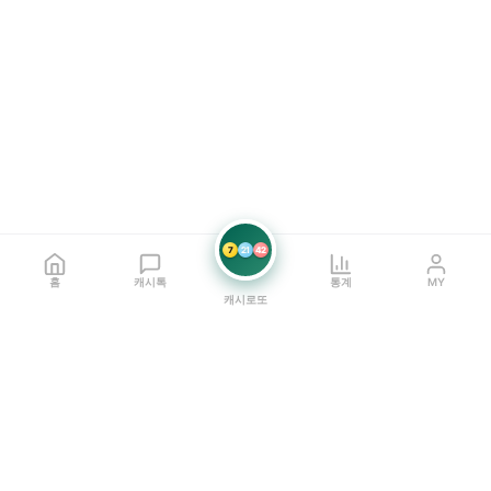
7
21
42
홈
캐시톡
통계
MY
캐시로또