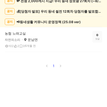
💸 전원 2,000캐시 지급! 우리 동네 정보왕 27회차 (~8/10)
공지
술
게
💰[당첨자 발표] 우리 동네 썰전 12회차 당첨자를 발표합니다!
공지
시
글
목
📢동네생활 커뮤니티 운영정책 (25.08 ver)
공지
록
농협 노래교실
0
운남면
댓글
자연의소리
6개월 전
102
2
0
1