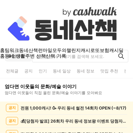
홈
팀워크
동네산책
런마일
모두의챌린지
캐시로또
보험
캐시딜
홈
동네 생활
주변 산책
산책 기록
엄다면
전체글
공지
인기
동네 일상
동네 정보
맛집 추천
분실
엄다면
이웃들의
문화/예술
이야기
엄다면
이웃들이 직접 올린
문화/예술
이야기를 모아봐요
엄
전원 1,000캐시! 🥳 우리 동네 썰전 14회차 OPEN (~8/17)
공지
다
면
문
💰[당첨자 발표] 26회차 우리 동네 정보왕 이벤트 당첨자를 발표합니다!
공지
화/
예