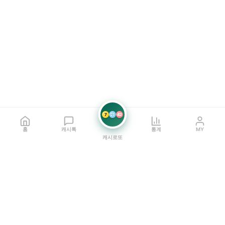
7
21
42
홈
캐시톡
통계
MY
캐시로또