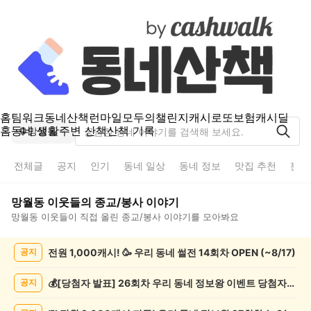
홈
팀워크
동네산책
런마일
모두의챌린지
캐시로또
보험
캐시딜
홈
동네 생활
주변 산책
산책 기록
망월동
전체글
공지
인기
동네 일상
동네 정보
맛집 추천
분실
망월동
이웃들의
종교/봉사
이야기
망월동
이웃들이 직접 올린
종교/봉사
이야기를 모아봐요
망
전원 1,000캐시! 🥳 우리 동네 썰전 14회차 OPEN (~8/17)
공지
월
동
종
💰[당첨자 발표] 26회차 우리 동네 정보왕 이벤트 당첨자를 발표합니다!
공지
교/
봉