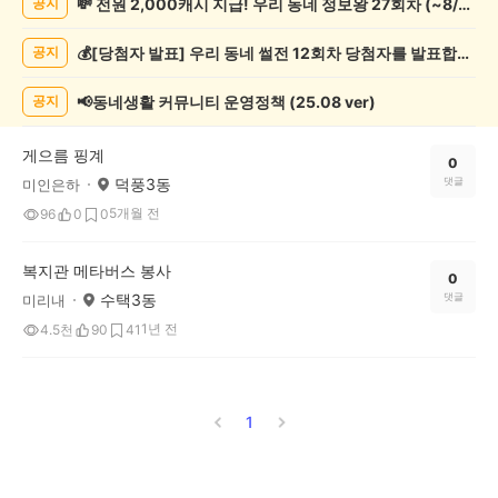
💸 전원 2,000캐시 지급! 우리 동네 정보왕 27회차 (~8/10)
공지
사
게
💰[당첨자 발표] 우리 동네 썰전 12회차 당첨자를 발표합니다!
공지
시
글
목
📢동네생활 커뮤니티 운영정책 (25.08 ver)
공지
록
게으름 핑계
0
덕풍3동
댓글
미인은하
5개월 전
96
0
0
복지관 메타버스 봉사
0
수택3동
댓글
미리내
1년 전
4.5천
90
41
1