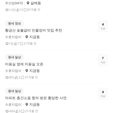
갈매동
주안맘0413
1개월 전
1.2천
15
8
동네 정보
4
댓글
황금산 숮불갈비 민물장어 맛집 추천
지금동
수호지킴이
1개월 전
1천
7
2
동네 일상
7
댓글
미용실 옆에 미용실 오픈
지금동
수호지킴이
1개월 전
852
3
3
동네 일상
4
댓글
아파트 층간소음 항의 받은 황당한 사연
지금동
수호지킴이
1개월 전
464
5
0