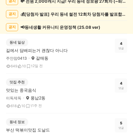
💸 전원 2,000캐시 지급! 우리 동네 정보왕 27회차 (~8/10)
공지
게
시
💰[당첨자 발표] 우리 동네 썰전 12회차 당첨자를 발표합니다!
공지
글
목
록
📢동네생활 커뮤니티 운영정책 (25.08 ver)
공지
동네 일상
4
댓글
길에서 담배피는거 괜찮다 아니다
갈매동
주안맘0413
2일 전
649
10
1
맛집 추천
4
댓글
맛있는 중국음식
풍납2동
이독제독
1주 전
618
10
1
동네 정보
5
댓글
부산 떡볶이맛집 도날드