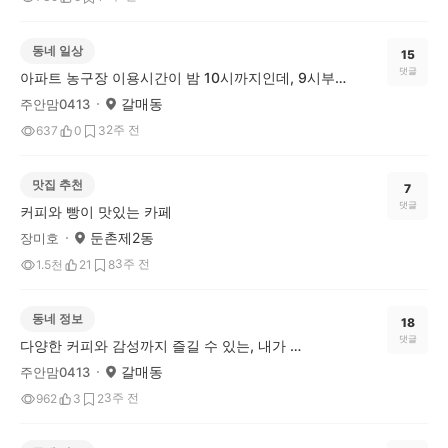
동네 일상
15
댓글
아파트 농구장 이용시간이 밤 10시까지인데, 9시부터 눈치를 봐야 할까요?
갈매동
주안맘0413
2주 전
637
0
3
맛집 추천
7
댓글
커피와 빵이 맛있는 카페
둔촌제2동
장미호
3주 전
1.5천
21
8
동네 정보
18
댓글
다양한 커피와 감성까지 즐길 수 있는, 내가 가장 좋아하는 카페 ‘게이트’
갈매동
주안맘0413
3주 전
962
3
2