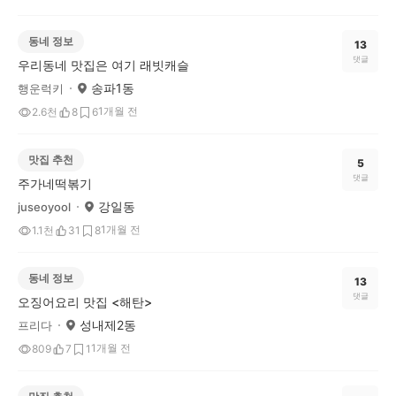
동네 정보
13
댓글
우리동네 맛집은 여기 래빗캐슬
송파1동
행운럭키
1개월 전
2.6천
8
6
맛집 추천
5
댓글
주가네떡볶기
강일동
juseoyool
1개월 전
1.1천
31
8
동네 정보
13
댓글
오징어요리 맛집 <해탄>
성내제2동
프리다
1개월 전
809
7
1