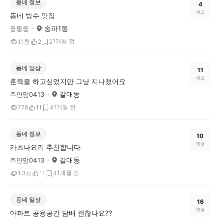
동네 정보
4
댓글
동네 빙수 맛집
송파1동
둥둥둥
1개월 전
1.1천
2
2
동네 일상
11
댓글
훈육을 하고싶었지만 그냥 지나쳤어요
갈매동
주안맘0413
1개월 전
778
11
4
동네 정보
10
댓글
카츠나요리 추천합니다
갈매동
주안맘0413
1개월 전
1.3천
11
4
동네 일상
16
댓글
아파트 공용공간 담배 괜찮나요??