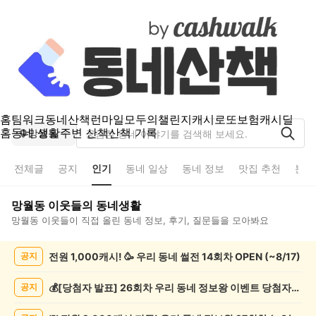
홈
팀워크
동네산책
런마일
모두의챌린지
캐시로또
보험
캐시딜
홈
동네 생활
주변 산책
산책 기록
망월동
전체글
공지
인기
동네 일상
동네 정보
맛집 추천
분실
망월동
이웃들의 동네생활
망월동
이웃들이 직접 올린 동네 정보, 후기, 질문들을 모아봐요
망
전원 1,000캐시! 🥳 우리 동네 썰전 14회차 OPEN (~8/17)
공지
월
동
인
💰[당첨자 발표] 26회차 우리 동네 정보왕 이벤트 당첨자를 발표합니다!
공지
기
글