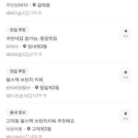
갈매동
주안맘0413
1주 전
851
3
1
맛집 추천
4
댓글
귀빈대접 쌉가능, 동양찻집
성내제2동
프리다
1주 전
669
5
0
맛집 추천
6
댓글
펄스맥 브런치 카페
명일제2동
산따라맛찾아
2주 전
1.1천
19
11
동네 정보
6
댓글
고덕동 펄스맥 브런치카페 추천해요
고덕제2동
메렁메롱
2주 전
739
5
1