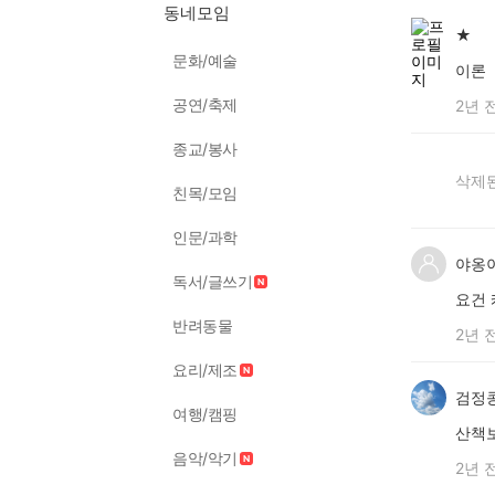
동네모임
★
문화/예술
이론
공연/축제
2년 
종교/봉사
삭제된
친목/모임
인문/과학
야옹
독서/글쓰기
요건
반려동물
2년 
요리/제조
검정
여행/캠핑
산책보
음악/악기
2년 