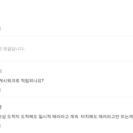
전
 댓글입니다.
이
 캐시워크로 적립되나요?
전
콩
상 도착지 도착해도 일시적 애러라고 계속 터치해도 애러라고만 뜨는게.
전