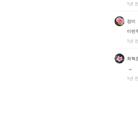
1년 
장미
이번주
1년 
최혁
ㅗ
1년 