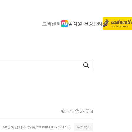
고객센터
임직원 건강관리
575
27
8
mmunity/하남시-망월동/dailylife/65290723
주소복사