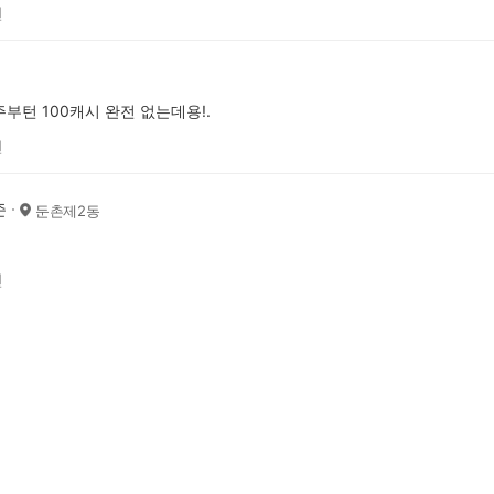
전
부턴 100캐시 완전 없는데용!.
전
준
둔촌제2동
전