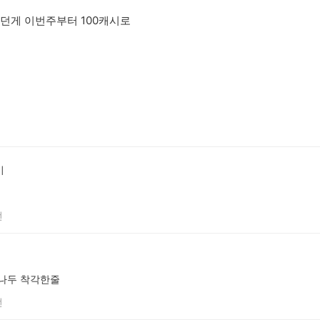
주던게 이번주부터 100캐시로
이
전
나두 착각한줄
전