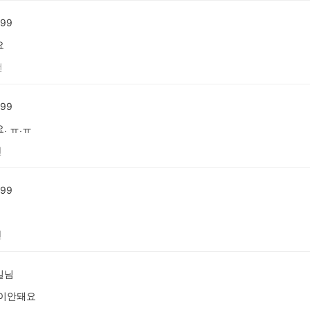
99
요
전
99
. ㅠ.ㅠ
전
99
전
일님
첵이안돼요