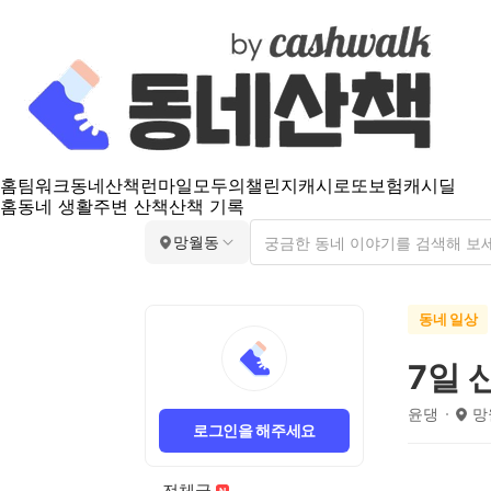
홈
팀워크
동네산책
런마일
모두의챌린지
캐시로또
보험
캐시딜
홈
동네 생활
주변 산책
산책 기록
망월동
동네 일상
7일 
윤댕
망
로그인을 해주세요
전체글