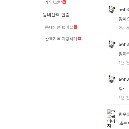
게임/오락
awh3
동네산책 인증
맞아
동네인증 했어요
2년 
산책기록 자랑하기
awh3
맞아요
1년 
awh3
힝~
1년 
한우
,출