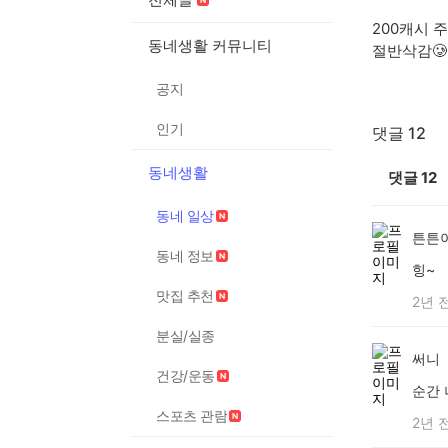
200캐시 
동네생활 커뮤니티
절반삭감🥲
공지
인기
댓글 12
동네생활
댓글
12
동네 일상
튼튼
동네 정보
힝~
맛집 추천
2년 
분실/실종
써니
건강/운동
순간 
스포츠 관람
2년 