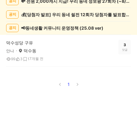
💸 전원 2,000캐시 지급! 우리 동네 정보왕 27회차 (~8/10)
공지
사
게
💰[당첨자 발표] 우리 동네 썰전 12회차 당첨자를 발표합니다!
공지
시
글
목
📢동네생활 커뮤니티 운영정책 (25.08 ver)
공지
록
덕수성당 구유
3
덕수동
댓글
안나
7개월 전
99
3
1
1