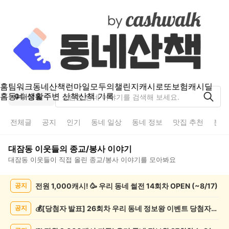
홈
팀워크
동네산책
런마일
모두의챌린지
캐시로또
보험
캐시딜
홈
동네 생활
주변 산책
산책 기록
대잠동
전체글
공지
인기
동네 일상
동네 정보
맛집 추천
분실
대잠동
이웃들의
종교/봉사
이야기
대잠동
이웃들이 직접 올린
종교/봉사
이야기를 모아봐요
대
전원 1,000캐시! 🥳 우리 동네 썰전 14회차 OPEN (~8/17)
공지
잠
동
종
💰[당첨자 발표] 26회차 우리 동네 정보왕 이벤트 당첨자를 발표합니다!
공지
교/
봉