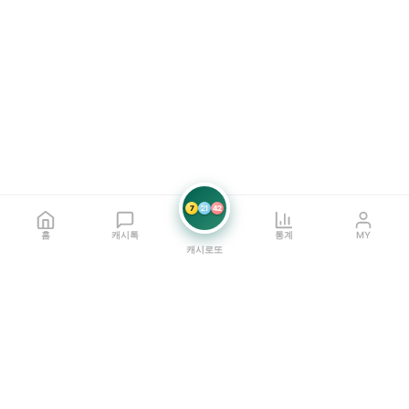
7
21
42
홈
캐시톡
통계
MY
캐시로또