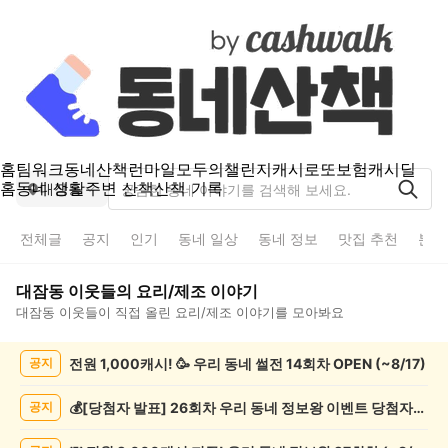
홈
팀워크
동네산책
런마일
모두의챌린지
캐시로또
보험
캐시딜
홈
동네 생활
주변 산책
산책 기록
대잠동
전체글
공지
인기
동네 일상
동네 정보
맛집 추천
분실
대잠동
이웃들의
요리/제조
이야기
대잠동
이웃들이 직접 올린
요리/제조
이야기를 모아봐요
대
전원 1,000캐시! 🥳 우리 동네 썰전 14회차 OPEN (~8/17)
공지
잠
동
요
💰[당첨자 발표] 26회차 우리 동네 정보왕 이벤트 당첨자를 발표합니다!
공지
리/
제