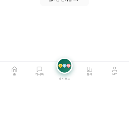
7
21
42
홈
캐시톡
통계
MY
캐시로또