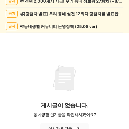
💸 전원 2,000캐시 지급! 우리 동네 정보왕 27회차 (~8/10)
공지
조
게
💰[당첨자 발표] 우리 동네 썰전 12회차 당첨자를 발표합니다!
공지
시
글
목
📢동네생활 커뮤니티 운영정책 (25.08 ver)
공지
록
게시글이 없습니다.
동네생활 인기글을 확인하시겠어요?
실시간 인기글 보기