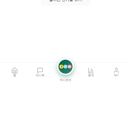
7
21
42
홈
캐시톡
통계
MY
캐시로또