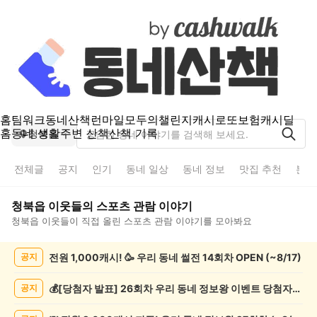
홈
팀워크
동네산책
런마일
모두의챌린지
캐시로또
보험
캐시딜
홈
동네 생활
주변 산책
산책 기록
청북읍
전체글
공지
인기
동네 일상
동네 정보
맛집 추천
분실
청북읍
이웃들의
스포츠 관람
이야기
청북읍
이웃들이 직접 올린
스포츠 관람
이야기를 모아봐요
청
전원 1,000캐시! 🥳 우리 동네 썰전 14회차 OPEN (~8/17)
공지
북
읍
스
💰[당첨자 발표] 26회차 우리 동네 정보왕 이벤트 당첨자를 발표합니다!
공지
포
츠