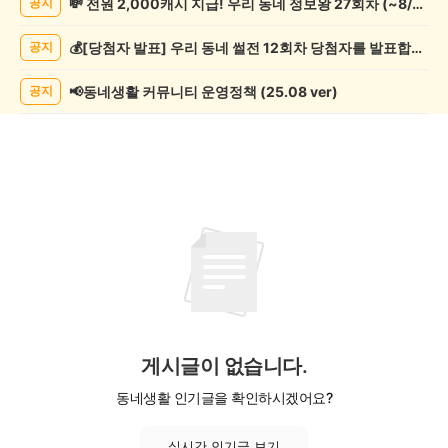
💸 전원 2,000캐시 지급! 우리 동네 정보왕 27회차 (~8/10)
공지
관
람
💰[당첨자 발표] 우리 동네 썰전 12회차 당첨자를 발표합니다!
공지
게
시
글
📢동네생활 커뮤니티 운영정책 (25.08 ver)
공지
목
록
게시글이 없습니다.
동네생활 인기글을 확인하시겠어요?
실시간 인기글 보기