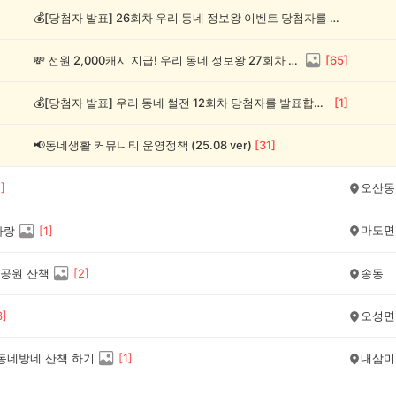
💰[당첨자 발표] 26회차 우리 동네 정보왕 이벤트 당첨자를 발표합니다!
💸 전원 2,000캐시 지급! 우리 동네 정보왕 27회차 (~8/10)
[
65
]
💰[당첨자 발표] 우리 동네 썰전 12회차 당첨자를 발표합니다!
[
1
]
📢동네생활 커뮤니티 운영정책 (25.08 ver)
[
31
]
1
]
오산동
마도면
자랑
[
1
]
공원 산책
[
2
]
송동
3
]
오성면
 동네방네 산책 하기
[
1
]
내삼미