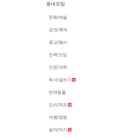
동네모임
문화/예술
공연/축제
종교/봉사
친목/모임
인문/과학
독서/글쓰기
반려동물
요리/제조
여행/캠핑
음악/악기