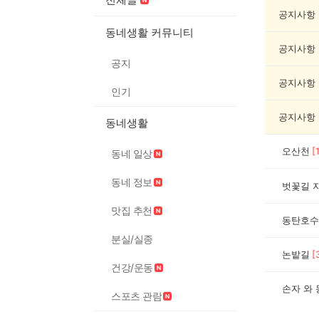
기
록
공지사항
자
동네생활 커뮤니티
랑
공지사항
하
공지
기
게
공지사항
인기
시
글
공지사항
동네생활
목
록
오산천
[
동네 일상
동네 정보
벗꽃길 
맛집 추천
동탄호수
분실/실종
논밭길
[
건강/운동
손자 와
스포츠 관람