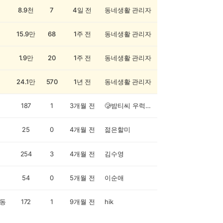
8.9천
7
4일 전
동네생활 관리자
15.9만
68
1주 전
동네생활 관리자
1.9만
20
1주 전
동네생활 관리자
24.1만
570
1년 전
동네생활 관리자
187
1
3개월 전
🥲밤티씨 우럭이🐶
25
0
4개월 전
젊은할미
254
3
4개월 전
김수영
54
0
5개월 전
이순애
동
172
1
9개월 전
hik