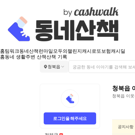
홈
팀워크
동네산책
런마일
모두의챌린지
캐시로또
보험
캐시딜
홈
동네 생활
주변 산책
산책 기록
청북읍
청북읍
청북읍
이웃
청
북
로그인을 해주세요
읍
산
공지사항
책
전체글