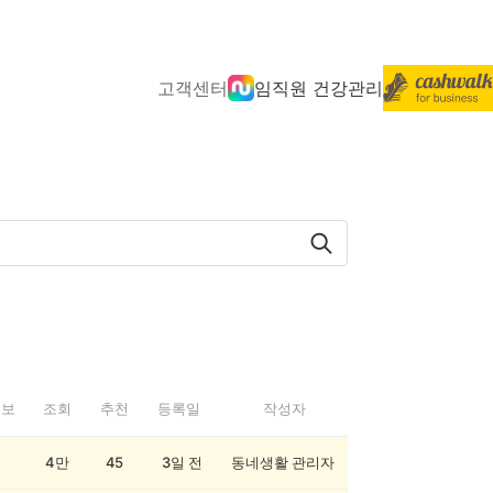
고객센터
임직원 건강관리
정보
조회
추천
등록일
작성자
4만
45
3일 전
동네생활 관리자