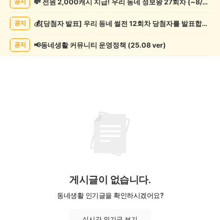
💸 전원 2,000캐시 지급! 우리 동네 정보왕 27회차 (~8/10)
공지
기
게
💰[당첨자 발표] 우리 동네 썰전 12회차 당첨자를 발표합니다!
공지
시
글
목
📢동네생활 커뮤니티 운영정책 (25.08 ver)
공지
록
게시글이 없습니다.
동네생활 인기글을 확인하시겠어요?
실시간 인기글 보기