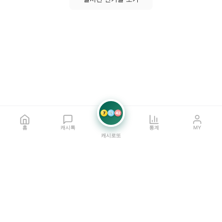
7
21
42
홈
캐시톡
통계
MY
캐시로또