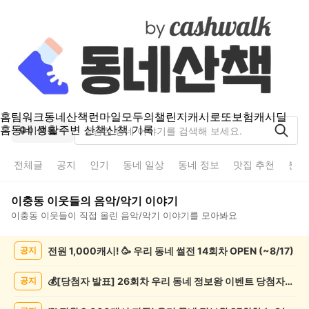
홈
팀워크
동네산책
런마일
모두의챌린지
캐시로또
보험
캐시딜
홈
동네 생활
주변 산책
산책 기록
이충동
전체글
공지
인기
동네 일상
동네 정보
맛집 추천
분실
이충동
이웃들의
음악/악기
이야기
이충동
이웃들이 직접 올린
음악/악기
이야기를 모아봐요
이
전원 1,000캐시! 🥳 우리 동네 썰전 14회차 OPEN (~8/17)
공지
충
동
음
💰[당첨자 발표] 26회차 우리 동네 정보왕 이벤트 당첨자를 발표합니다!
공지
악/
악