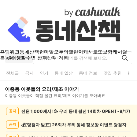
홈
팀워크
동네산책
런마일
모두의챌린지
캐시로또
보험
캐시딜
홈
동네 생활
주변 산책
산책 기록
이충동
전체글
공지
인기
동네 일상
동네 정보
맛집 추천
분실
이충동
이웃들의
요리/제조
이야기
이충동
이웃들이 직접 올린
요리/제조
이야기를 모아봐요
이
전원 1,000캐시! 🥳 우리 동네 썰전 14회차 OPEN (~8/17)
공지
충
동
요
💰[당첨자 발표] 26회차 우리 동네 정보왕 이벤트 당첨자를 발표합니다!
공지
리/
제