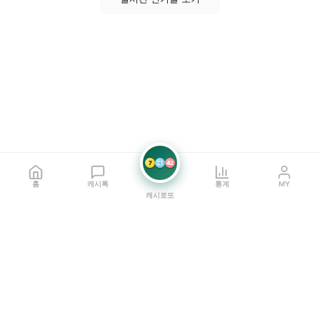
7
21
42
홈
캐시톡
통계
MY
캐시로또