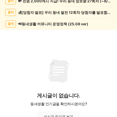
💸 전원 2,000캐시 지급! 우리 동네 정보왕 27회차 (~8/10)
공지
조
게
💰[당첨자 발표] 우리 동네 썰전 12회차 당첨자를 발표합니다!
공지
시
글
목
📢동네생활 커뮤니티 운영정책 (25.08 ver)
공지
록
게시글이 없습니다.
동네생활 인기글을 확인하시겠어요?
실시간 인기글 보기