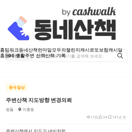
홈
팀워크
동네산책
런마일
모두의챌린지
캐시로또
보험
캐시딜
홈
동네 생활
주변 산책
산책 기록
이충동
동네 일상
주변산책 지도방향 변경의뢰
범들
이충동
1.1천
34
14
1년 전
주변산책에서 지도가 네비처럼