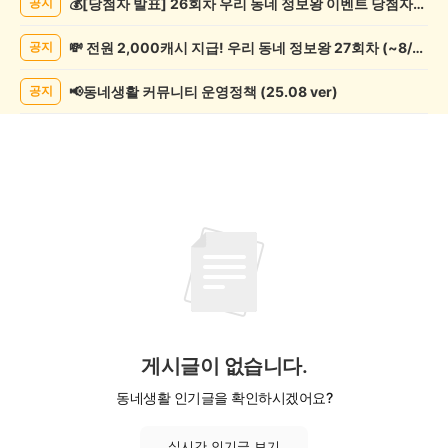
💰[당첨자 발표] 26회차 우리 동네 정보왕 이벤트 당첨자를 발표합니다!
공지
종
게
💸 전원 2,000캐시 지급! 우리 동네 정보왕 27회차 (~8/10)
공지
시
글
목
📢동네생활 커뮤니티 운영정책 (25.08 ver)
공지
록
게시글이 없습니다.
동네생활 인기글을 확인하시겠어요?
실시간 인기글 보기