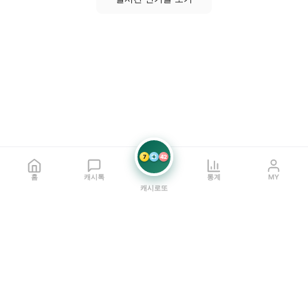
7
21
42
홈
캐시톡
통계
MY
캐시로또