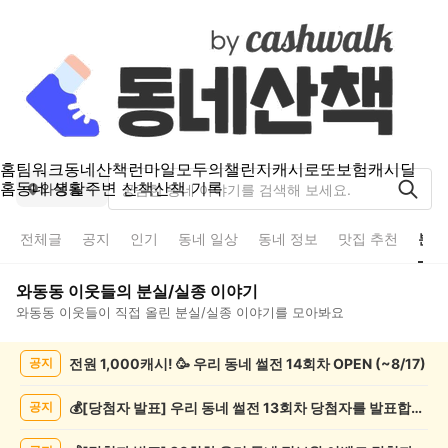
홈
팀워크
동네산책
런마일
모두의챌린지
캐시로또
보험
캐시딜
홈
동네 생활
주변 산책
산책 기록
와동동
전체글
공지
인기
동네 일상
동네 정보
맛집 추천
분실
와동동
이웃들의
분실/실종
이야기
와동동
이웃들이 직접 올린
분실/실종
이야기를 모아봐요
와
전원 1,000캐시! 🥳 우리 동네 썰전 14회차 OPEN (~8/17)
공지
동
동
분
💰[당첨자 발표] 우리 동네 썰전 13회차 당첨자를 발표합니다!
공지
실/
실